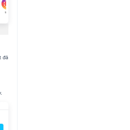
t đã
.