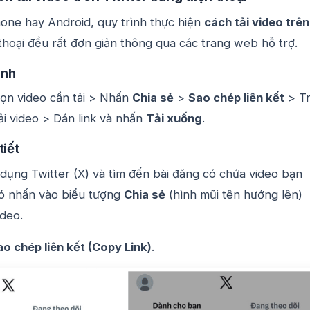
one hay Android, quy trình thực hiện
cách tải video trên
thoại đều rất đơn giản thông qua các trang web hỗ trợ.
anh
ọn video cần tải > Nhấn
Chia sẻ
>
Sao chép liên kết
> T
i video > Dán link và nhấn
Tải xuống
.
tiết
ụng Twitter (X) và tìm đến bài đăng có chứa video bạn
ó nhấn vào biểu tượng
Chia sẻ
(hình mũi tên hướng lên)
ideo.
ao chép liên kết (Copy Link)
.