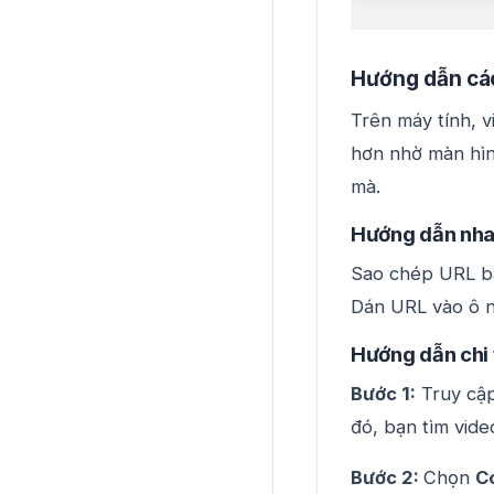
Hướng dẫn các
Trên máy tính, v
hơn nhờ màn hìn
mà.
Hướng dẫn nh
Sao chép URL bà
Dán URL vào ô n
Hướng dẫn chi 
Bước 1:
Truy cập
đó, bạn tìm vide
Bước 2:
Chọn
Co