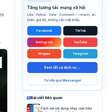
Tăng tương tác mạng xã hội
hì
Like · Follow · View · Comment — nhanh, an
toàn, giá tốt, không cần mật khẩu.
Facebook
TikTok
.
Instagram
YouTube
Shopee
Telegram
Xem tất cả dịch vụ →
Tư vấn qua Messenger
Bài viết liên quan
Cách mở nội dung nhạy cảm trên