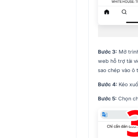
Bước 3:
Mở trình
web hỗ trợ tải v
sao chép vào ô 
Bước 4:
Kéo xuố
Bước 5:
Chọn chấ