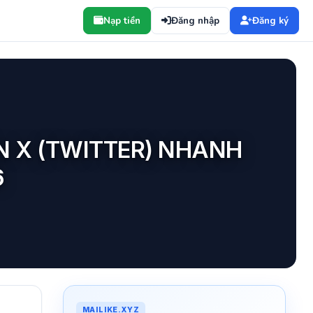
Nạp tiền
Đăng nhập
Đăng ký
N X (TWITTER) NHANH
6
MAILIKE.XYZ