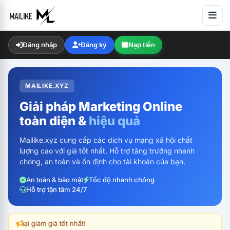
×
Đăng nhập
Đăng ký
Nạp tiền
MAILIKE.XYZ
Giải pháp Marketing Online
toàn diện &
hiệu quả
Mailike.xyz cung cấp các dịch vụ mạng xã hội chất
lượng cao với giá tốt nhất. Hỗ trợ tăng trưởng nhanh
chóng, an toàn và ổn định cho tài khoản của bạn.
An toàn & bảo mật
Tốc độ nhanh chóng
Hỗ trợ tận tâm 24/7
ại giảm giá tốt nhất!