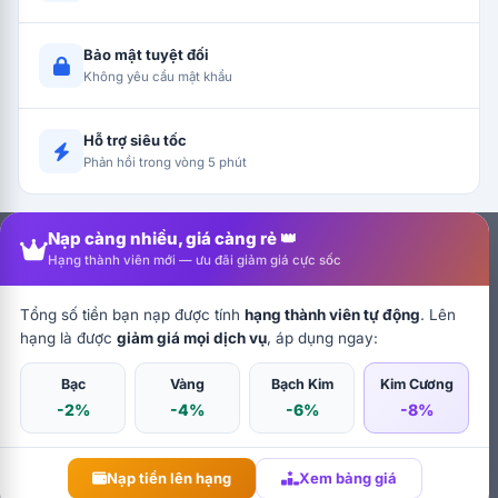
Bảo mật tuyệt đối
Không yêu cầu mật khẩu
Hỗ trợ siêu tốc
Phản hồi trong vòng 5 phút
Nạp càng nhiều, giá càng rẻ 👑
Hạng thành viên mới — ưu đãi giảm giá cực sốc
Tổng số tiền bạn nạp được tính
hạng thành viên tự động
. Lên
hạng là được
giảm giá mọi dịch vụ
, áp dụng ngay:
Bạc
Vàng
Bạch Kim
Kim Cương
-2%
-4%
-6%
-8%
Nạp tiền lên hạng
Xem bảng giá