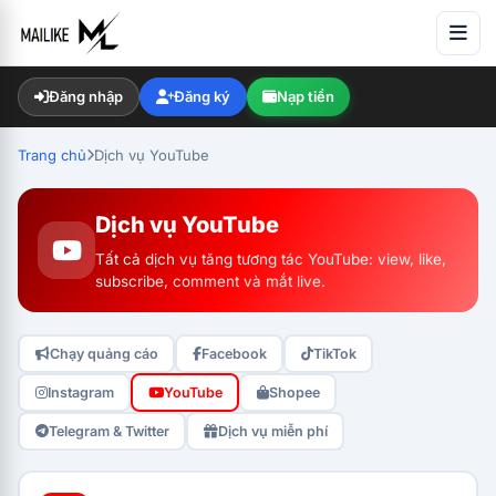
Đăng nhập
Đăng ký
Nạp tiền
Trang chủ
Dịch vụ YouTube
Dịch vụ YouTube
Tất cả dịch vụ tăng tương tác YouTube: view, like,
subscribe, comment và mắt live.
Chạy quảng cáo
Facebook
TikTok
Instagram
YouTube
Shopee
Telegram & Twitter
Dịch vụ miễn phí