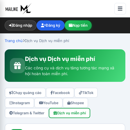
Đăng nhập
Đăng ký
Nạp tiền
Trang chủ
Dịch vụ Dịch vụ miễn phí
Dịch vụ Dịch vụ miễn phí
Các công cụ và dịch vụ tăng tương tác mạng xã
hội hoàn toàn miễn phí.
Chạy quảng cáo
Facebook
TikTok
Instagram
YouTube
Shopee
Telegram & Twitter
Dịch vụ miễn phí