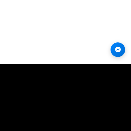
nh
Chính sách
Điều khoản & Chính sách
Kiếm tiền (Referral)