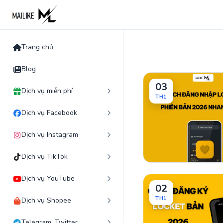
Skip
to
content
Trang chủ
Blog
03
Dịch vụ miễn phí
TH1
Dịch vụ Facebook
Dịch vụ Instagram
Dịch vụ TikTok
Dịch vụ YouTube
02
TH1
Dịch vụ Shopee
Telegram, Twitter