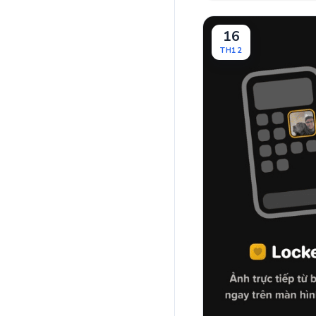
16
TH12