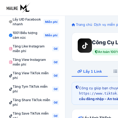
Tăng Follow Facebook
0đ
miễn phí
Lấy UID Facebook
Miễn phí
nhanh
Trang chủ
Dịch vụ miễn p
1001 Biểu tượng
Miễn phí
cảm xúc
Công Cụ L
Tăng Like Instagram
0đ
miễn phí
An toàn 100
Tăng View Instagram
0đ
miễn phí
Lấy 1 Link
Tăng View TikTok miễn
0đ
phí
Tăng Tym TikTok miễn
Công cụ giúp bạn chuyể
0đ
phí
https://www.tiktok
cầu đăng nhập – An toà
Tăng Share TikTok miễn
0đ
phí
Tăng Save TikTok miễn
0đ
Lấy 1 link TikTok