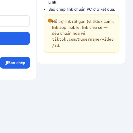
Link
.
Sao chép link chuẩn PC ở ô kết quả.
Hỗ trợ link rút gọn (vt.tiktok.com),
link app mobile, link chia sẻ —
đều chuẩn hoá về
tiktok.com/@username/video
.
/id
Sao chép