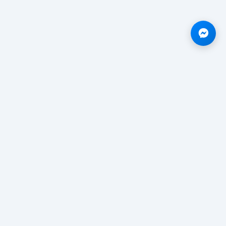
anh
Chính sách
Điều khoản và Chính Sách
Kiếm tiền (Referral)