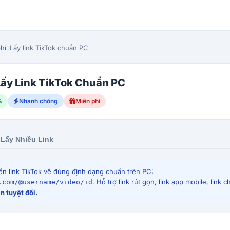
hí
Lấy link TikTok chuẩn PC
ấy Link TikTok Chuẩn PC
%
Nhanh chóng
Miễn phí
Lấy Nhiều Link
n link TikTok về đúng định dạng chuẩn trên PC:
. Hỗ trợ link rút gọn, link app mobile, link c
.com/@username/video/id
n tuyệt đối.