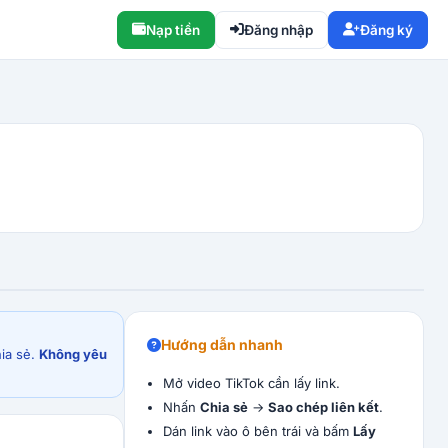
Nạp tiền
Đăng nhập
Đăng ký
Hướng dẫn nhanh
hia sẻ.
Không yêu
Mở video TikTok cần lấy link.
Nhấn
Chia sẻ
→
Sao chép liên kết
.
Dán link vào ô bên trái và bấm
Lấy