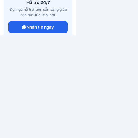
Hỗ trợ 24/7
Đội ngũ hỗ trợ luôn sẵn sàng giúp
bạn mọi lúc, mọi nơi.
Nhắn tin ngay
MaiLike.xyz – Nền tảng dịch vụ mạng xã hội uy tín, an toà
mật. Tốc độ nhanh chóng, chi phí tối ưu, đồng hành cùng 
triển thương hiệu.
Email:
hotro.mailike@gmail.com
Hotline:
0344162668