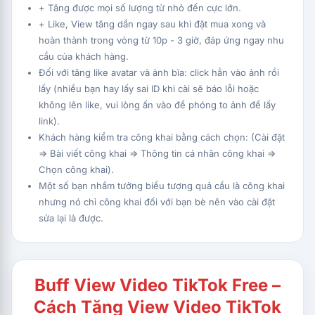
+ Tăng được mọi số lượng từ nhỏ đến cực lớn.
+ Like, View tăng dần ngay sau khi đặt mua xong và
hoàn thành trong vòng từ 10p - 3 giờ, đáp ứng ngay nhu
cầu của khách hàng.
Đối với tăng like avatar và ảnh bìa: click hẳn vào ảnh rồi
lấy (nhiều bạn hay lấy sai ID khi cài sẽ báo lỗi hoặc
không lên like, vui lòng ấn vào để phóng to ảnh để lấy
link).
Khách hàng kiểm tra công khai bằng cách chọn: (Cài đặt
=> Bài viết công khai => Thông tin cá nhân công khai =>
Chọn công khai).
Một số bạn nhầm tưởng biểu tượng quả cầu là công khai
nhưng nó chỉ công khai đối với bạn bè nên vào cài đặt
sửa lại là được.
Buff View Video TikTok Free –
Cách Tăng View Video TikTok