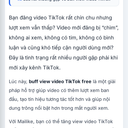
free
Buff view video TikTok free có mất phí không?
Bạn đăng video TikTok rất chỉn chu nhưng
Buff view video TikTok free có cần đăng nhập
TikTok không?
lượt xem vẫn thấp? Video mới đăng bị “chìm”,
Buff view TikTok có giúp video lên xu hướng
không?
không ai xem, không có tim, không có bình
Có nên buff view cho mọi video không?
luận và cũng khó tiếp cận người dùng mới?
Buff view TikTok bao nhiêu là hợp lý?
Đây là tình trạng rất nhiều người gặp phải khi
Có nên kết hợp buff view với buff tim không?
mới xây kênh TikTok.
Lúc này,
buff view video TikTok free
là một giải
pháp hỗ trợ giúp video có thêm lượt xem ban
đầu, tạo tín hiệu tương tác tốt hơn và giúp nội
dung trông nổi bật hơn trong mắt người xem.
Với Mailike, bạn có thể tăng view video TikTok