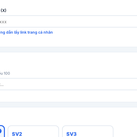
 (X)
ng dẫn lấy link trang cá nhân
ểu 100
SV2
SV3