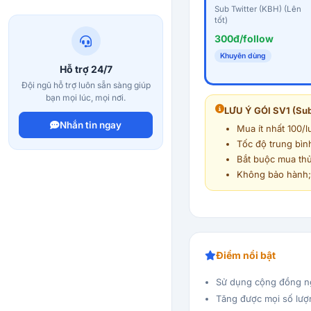
Sub Twitter (KBH) (Lên
tốt)
300đ/follow
Khuyên dùng
Hỗ trợ 24/7
Đội ngũ hỗ trợ luôn sẵn sàng giúp
bạn mọi lúc, mọi nơi.
LƯU Ý GÓI SV1 (Sub 
Nhắn tin ngay
Mua ít nhất 100/l
Tốc độ trung bìn
Bắt buộc mua thử 
Không bảo hành;
Điểm nổi bật
Sử dụng cộng đồng n
Tăng được mọi số lượ