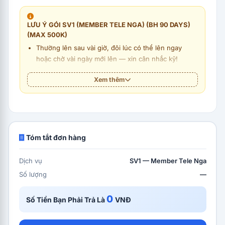
LƯU Ý GÓI SV1 (MEMBER TELE NGA) (BH 90 DAYS)
(MAX 500K)
Thường lên sau vài giờ, đôi lúc có thể lên ngay
hoặc chờ vài ngày mới lên — xin cân nhắc kỹ!
Country: Nga.
Xem thêm
Nếu SV gặp lỗi sẽ được xử lý trong 7 ngày kể từ khi
báo lỗi.
Không thể hủy/dừng đơn!
Tóm tắt đơn hàng
Dịch vụ
SV1 — Member Tele Nga
Số lượng
—
0
Số Tiền Bạn Phải Trả Là
VNĐ