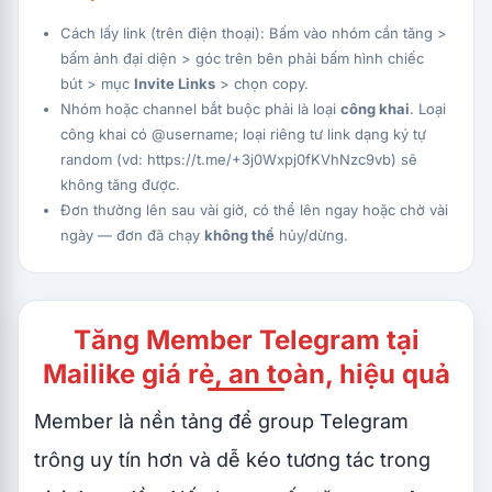
Cách lấy link (trên điện thoại): Bấm vào nhóm cần tăng >
bấm ảnh đại diện > góc trên bên phải bấm hình chiếc
bút > mục
Invite Links
> chọn copy.
Nhóm hoặc channel bắt buộc phải là loại
công khai
. Loại
công khai có @username; loại riêng tư link dạng ký tự
random (vd: https://t.me/+3j0Wxpj0fKVhNzc9vb) sẽ
không tăng được.
Đơn thường lên sau vài giờ, có thể lên ngay hoặc chờ vài
ngày — đơn đã chạy
không thể
hủy/dừng.
Tăng Member Telegram tại
Mailike giá rẻ, an toàn, hiệu quả
Member là nền tảng để group Telegram
trông uy tín hơn và dễ kéo tương tác trong