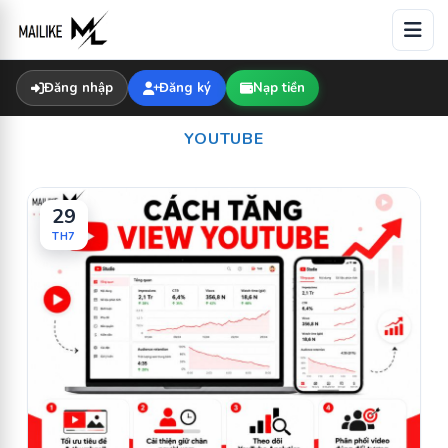
Skip
to
content
Đăng nhập
Đăng ký
Nạp tiền
YOUTUBE
29
TH7