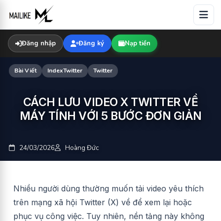
Skip
to
content
Đăng nhập
Đăng ký
Nạp tiền
Bài Viết
IndexTwitter
Twitter
CÁCH LƯU VIDEO X TWITTER VỀ
MÁY TÍNH VỚI 5 BƯỚC ĐƠN GIẢN
24/03/2026
Hoàng Đức
Nhiều người dùng thường muốn tải video yêu thích
trên mạng xã hội Twitter (X) về để xem lại hoặc
phục vụ công việc. Tuy nhiên, nền tảng này không