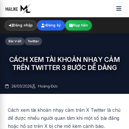
Skip
to
content
Đăng nhập
Đăng ký
Nạp tiền
Bài Viết
Twitter
CÁCH XEM TÀI KHOẢN NHẠY CẢM
TRÊN TWITTER 3 BƯỚC DỄ DÀNG
26/03/2026
Hoàng Đức
Cách xem tài khoản nhạy cảm trên X Twitter
là chủ
đề được nhiều người quan tâm khi một số bài đăng
hoặc hồ sơ trên X bị che mờ kèm cảnh báo.