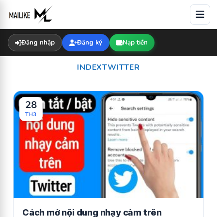
Skip
to
content
Đăng nhập
Đăng ký
Nạp tiền
INDEXTWITTER
28
TH3
Cách mở nội dung nhạy cảm trên