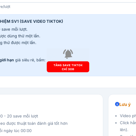
ve/lượt
GHIỆM SV1 (SAVE VIDEO TIKTOK)
 save mỗi lượt.
được dùng thử một lần.
g thử được một lần.
giới hạn
giá siêu rẻ, bấm:
Lưu ý
Video p
10 - 20 save mỗi lượt
Click hẳn
deo được thuật toán đánh giá tốt hơn
lên).
ỗi ngày lúc 00:00