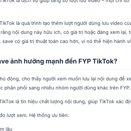
ikTok là dịch vụ giúp tăng số lượt lưu video – một chỉ số
ikTok là quá trình tạo thêm lượt người dùng lưu video củ
rằng nội dung này hữu ích, có giá trị hoặc đáng xem lại, t
, save có giá trị thuật toán cao hơn, vì nó thể hiện hành
Save ảnh hưởng mạnh đến FYP TikTok?
chủ động, cho thấy người xem muốn lưu lại nội dung để xe
ợc phân phối sang nhiều nhóm người dùng khác trên FYP.
ikTok là tín hiệu chất lượng nội dung, giúp TikTok xác 
đo lượt xem. Hệ thống ưu tiên:
m lâu