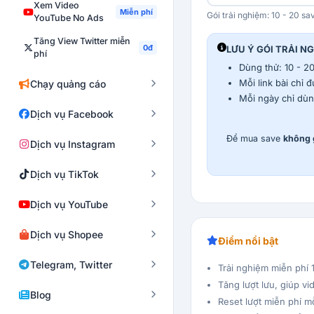
Xem Video
Miễn phí
Gói trải nghiệm: 10 - 20 sa
YouTube No Ads
Tăng View Twitter miễn
0đ
LƯU Ý GÓI TRẢI N
phí
Dùng thử: 10 - 20
Mỗi link bài chỉ 
Chạy quảng cáo
Mỗi ngày chỉ dùn
Dịch vụ Facebook
Để mua save
không 
Dịch vụ Instagram
Dịch vụ TikTok
Dịch vụ YouTube
Dịch vụ Shopee
Điểm nổi bật
Telegram, Twitter
Trải nghiệm miễn phí 
Tăng lượt lưu, giúp vi
Blog
Reset lượt miễn phí m