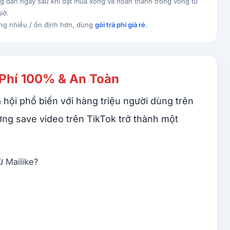
g dần ngay sau khi đặt mua xong và hoàn thành trong vòng từ
iờ.
ng nhiều / ổn định hơn, dùng
gói trả phí giá rẻ
.
 Phí 100% & An Toàn
 hội phổ biến với hàng triệu người dùng trên
ượng save video trên TikTok trở thành một
ừ Mailike?