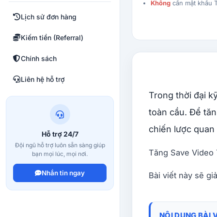
Không
cần mật khẩu T
Lịch sử đơn hàng
Kiếm tiền (Referral)
Chính sách
Liên hệ hỗ trợ
Trong thời đại k
toàn cầu. Để tăn
chiến lược quan 
Hỗ trợ 24/7
Đội ngũ hỗ trợ luôn sẵn sàng giúp
Tăng Save Video T
bạn mọi lúc, mọi nơi.
Nhắn tin ngay
Bài viết này sẽ gi
NỘI DUNG BÀI 