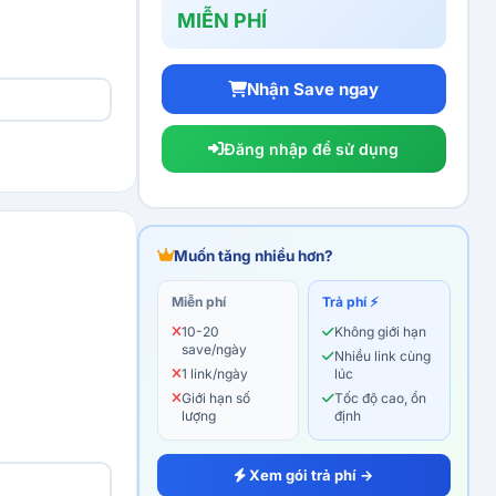
MIỄN PHÍ
Nhận Save ngay
Đăng nhập để sử dụng
Muốn tăng nhiều hơn?
Miễn phí
Trả phí ⚡
10-20
Không giới hạn
save/ngày
Nhiều link cùng
1 link/ngày
lúc
Giới hạn số
Tốc độ cao, ổn
lượng
định
Xem gói trả phí →