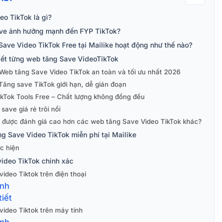
o TikTok là gì?
ave ảnh hưởng mạnh đến FYP TikTok?
Save Video TikTok Free tại Mailike hoạt động như thế nào?
tiết từng web tăng Save VideoTikTok
 Web tăng Save Video TikTok an toàn và tối ưu nhất 2026
Tăng save TikTok giới hạn, dễ gián đoạn
ikTok Tools Free – Chất lượng không đồng đều
save giá rẻ trôi nổi
ke được đánh giá cao hơn các web tăng Save Video TikTok khác?
g Save Video TikTok miễn phí tại Mailike
c hiện
video TikTok chính xác
video Tiktok trên điện thoại
anh
tiết
 video Tiktok trên máy tính
anh