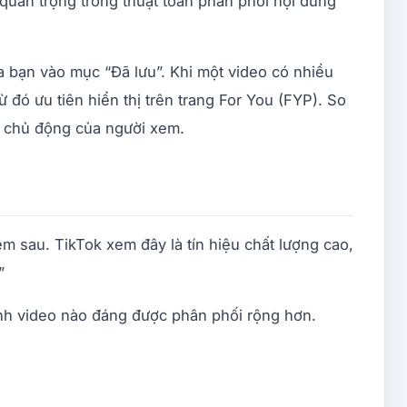
 quan trọng trong thuật toán phân phối nội dung
a bạn vào mục “Đã lưu”. Khi một video có nhiều
ừ đó ưu tiên hiển thị trên trang For You (FYP). So
 vi chủ động của người xem.
m sau. TikTok xem đây là tín hiệu chất lượng cao,
”
định video nào đáng được phân phối rộng hơn.