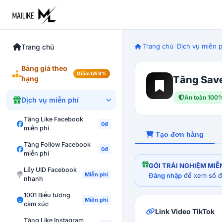
Trang chủ
Dịch vụ miễn p
Trang chủ
Bảng giá theo
Giảm tới 8%
Tăng Save
hạng
An toàn 100
Dịch vụ miễn phí
Tăng Like Facebook
0đ
miễn phí
Tạo đơn hàng
Tăng Follow Facebook
0đ
miễn phí
GÓI TRẢI NGHIỆM MIỄ
Lấy UID Facebook
Miễn phí
Đăng nhập
để xem số đơ
nhanh
1001 Biểu tượng
Miễn phí
cảm xúc
Link Video TikTok
Tăng Like Instagram