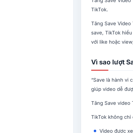
Tăng Save Video T
TikTok.
Tăng Save Video T
save, TikTok hiểu 
với like hoặc view
Vì sao lượt 
“Save là hành vi 
giúp video dễ đư
Tăng Save video T
TikTok không chỉ 
Video được xe