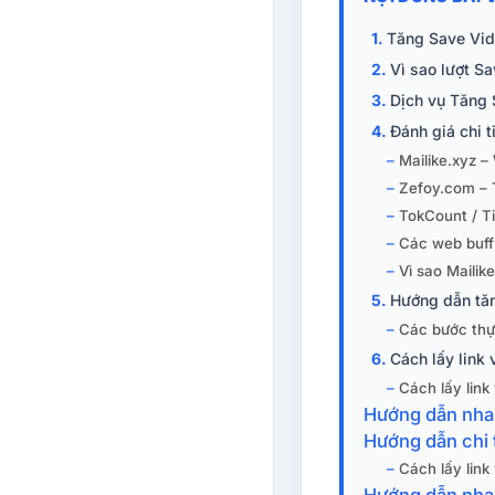
Tăng Save Vide
Vì sao lượt S
Dịch vụ Tăng 
Đánh giá chi 
Mailike.xyz –
Zefoy.com – 
TokCount / T
Các web buff 
Vì sao Maili
Hướng dẫn tăn
Các bước thự
Cách lấy link 
Cách lấy link 
Hướng dẫn nh
Hướng dẫn chi 
Cách lấy link
Hướng dẫn nh