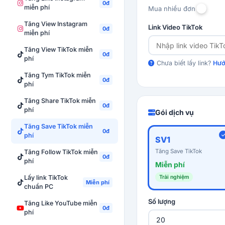
0đ
miễn phí
Mua nhiều đơn
Tăng View Instagram
Link Video TikTok
0đ
miễn phí
Tăng View TikTok miễn
0đ
phí
Chưa biết lấy link?
Hướ
Tăng Tym TikTok miễn
0đ
phí
Tăng Share TikTok miễn
0đ
phí
Gói dịch vụ
Tăng Save TikTok miễn
0đ
phí
SV1
Tăng Save TikTok
Tăng Follow TikTok miễn
0đ
phí
Miễn phí
Lấy link TikTok
Trải nghiệm
Miễn phí
chuẩn PC
Số lượng
Tăng Like YouTube miễn
0đ
phí