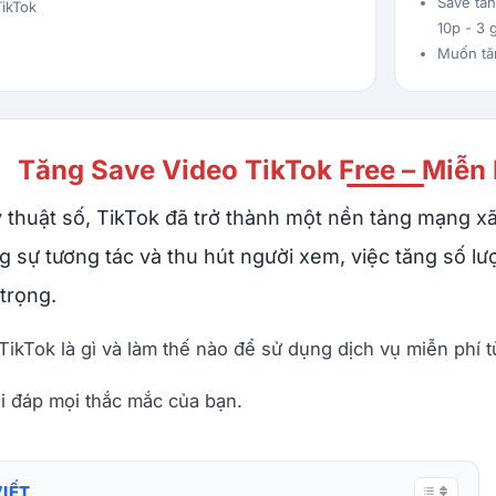
Save tăn
ikTok
10p - 3 g
Muốn tă
Tăng Save Video TikTok Free – Miễn
ỹ thuật số, TikTok đã trở thành một nền tảng mạng xã
g sự tương tác và thu hút người xem, việc tăng số l
trọng.
ikTok là gì và làm thế nào để sử dụng dịch vụ miễn phí t
ải đáp mọi thắc mắc của bạn.
VIẾT