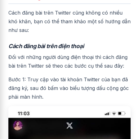
Cách đăng bài trên Twitter cũng không có nhiều
khó khăn, bạn có thể tham khảo một số hướng dẫn
như sau:
Cách đăng bài trên điện thoại
Đối với những người dùng điện thoại thì cách đăng
bài trên Twitter sẽ theo các bước cụ thể sau đây:
Bước 1: Truy cập vào tài khoản Twitter của bạn đã
đăng ký, sau đó bấm vào biểu tượng dấu cộng góc
phải màn hình.