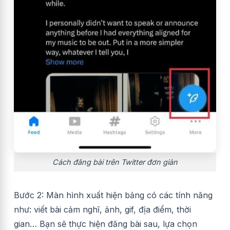
Cách đăng bài trên Twitter đơn giản
Bước 2: Màn hình xuất hiện bảng có các tính năng
như: viết bài cảm nghĩ, ảnh, gif, địa điểm, thời
gian… Bạn sẽ thực hiện đăng bài sau, lựa chọn