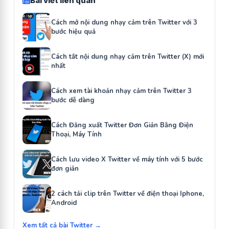
Bài viết liên quan
Cách mở nội dung nhạy cảm trên Twitter với 3
bước hiệu quả
Cách tắt nội dung nhạy cảm trên Twitter (X) mới
nhất
Cách xem tài khoản nhạy cảm trên Twitter 3
bước dễ dàng
Cách Đăng xuất Twitter Đơn Giản Bằng Điện
Thoại, Máy Tính
Cách lưu video X Twitter về máy tính với 5 bước
đơn giản
2 cách tải clip trên Twitter về điện thoại Iphone,
Android
Xem tất cả bài Twitter →