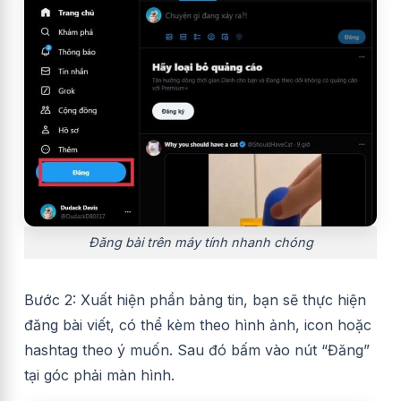
Đăng bài trên máy tính nhanh chóng
Bước 2: Xuất hiện phần bảng tin, bạn sẽ thực hiện
đăng bài viết, có thể kèm theo hình ảnh, icon hoặc
hashtag theo ý muốn. Sau đó bấm vào nút “Đăng”
tại góc phải màn hình.