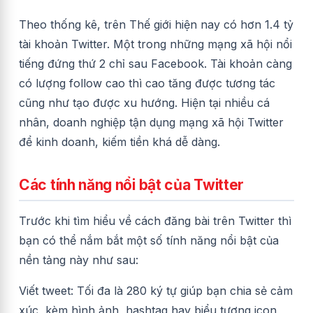
Theo thống kê, trên Thế giới hiện nay có hơn 1.4 tỷ
tài khoản Twitter. Một trong những mạng xã hội nổi
tiếng đứng thứ 2 chỉ sau Facebook. Tài khoản càng
có lượng follow cao thì cao tăng được tương tác
cũng như tạo được xu hướng. Hiện tại nhiều cá
nhân, doanh nghiệp tận dụng mạng xã hội Twitter
để kinh doanh, kiếm tiền khá dễ dàng.
Các tính năng nổi bật của Twitter
Trước khi tìm hiểu về cách đăng bài trên Twitter thì
bạn có thể nắm bắt một số tính năng nổi bật của
nền tảng này như sau:
Viết tweet: Tối đa là 280 ký tự giúp bạn chia sẻ cảm
xúc, kèm hình ảnh, hashtag hay biểu tượng icon