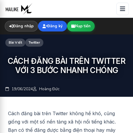
Skip
to
content
Đăng nhập
Đăng ký
Nạp tiền
Bài Viết
Twitter
CÁCH ĐĂNG BÀI TRÊN TWITTER
VỚI 3 BƯỚC NHANH CHÓNG
19/06/2024
Hoàng Đức
Cách đăng bài trên Twitter không hề khó, cũng
giống với một số nền tảng xã hội nổi tiếng khác.
Bạn có thể đăng được bằng điện thoại hay máy