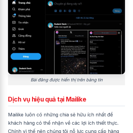
Bài đăng được hiển thị trên bảng tin
Dịch vụ hiệu quả tại Mailike
Mailike luôn có những chia sẻ hữu ích nhất để
khách hàng có thể nhận về các lợi ích thiết thực.
Chính vì thế nên chúng tôi nỗ lực cung cấp hàng