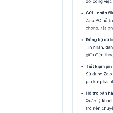
đổi công việc
Gửi – nhận fi
Zalo PC hỗ tr
chóng, rất p
Đồng bộ dữ liệ
Tin nhắn, dan
giữa điện thoạ
Tiết kiệm pin
Sử dụng Zalo 
pin khi phải n
Hỗ trợ bán h
Quản lý khách
trở nên chuyê