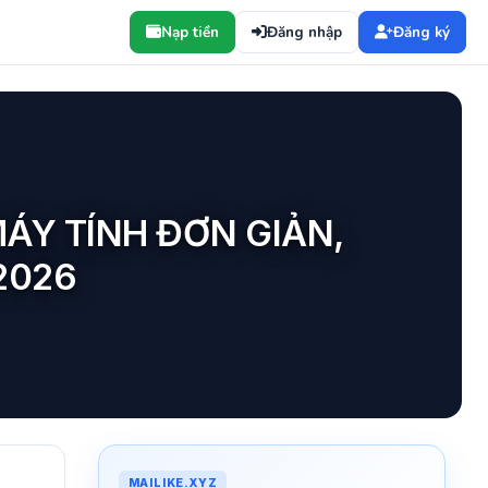
Nạp tiền
Đăng nhập
Đăng ký
ÁY TÍNH ĐƠN GIẢN,
2026
MAILIKE.XYZ