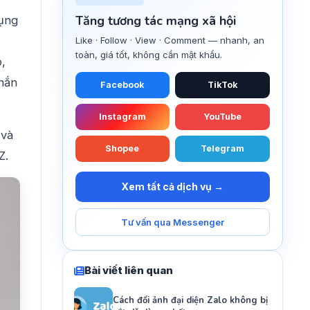
Tăng tương tác mạng xã hội
dụng
Like · Follow · View · Comment — nhanh, an
toàn, giá tốt, không cần mật khẩu.
ỏ,
nhắn
Facebook
TikTok
Instagram
YouTube
 và
Shopee
Telegram
–Z.
Xem tất cả dịch vụ →
Tư vấn qua Messenger
Bài viết liên quan
Cách đổi ảnh đại diện Zalo không bị