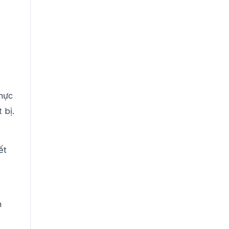
thực
 bị.
ết
h