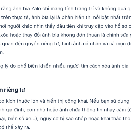
rằng ảnh bìa Zalo chỉ mang tính trang trí và không quá 
trên thực tế, ảnh bìa lại là phần hiển thị nổi bật nhất trê
nơi người khác nhìn thấy đầu tiên khi truy cập vào hồ sơ 
c xóa hoặc thay đổi ảnh bìa không đơn thuần là chỉnh sửa 
n quan đến quyền riêng tư, hình ảnh cá nhân và cả mục đ
n.
g lý do phổ biến khiến nhiều người tìm cách xóa ảnh bìa
n riêng tư
ó kích thước lớn và hiển thị công khai. Nếu bạn sử dụng
nh gia đình, con nhỏ hoặc ảnh chứa thông tin nhạy cảm (đ
oại, biển số xe…), nguy cơ bị sao chép hoặc khai thác th
có thể xảy ra.