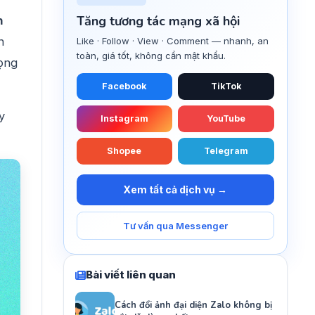
Tăng tương tác mạng xã hội
h
n
Like · Follow · View · Comment — nhanh, an
toàn, giá tốt, không cần mật khẩu.
rọng
Facebook
TikTok
y
Instagram
YouTube
Shopee
Telegram
Xem tất cả dịch vụ →
Tư vấn qua Messenger
Bài viết liên quan
Cách đổi ảnh đại diện Zalo không bị