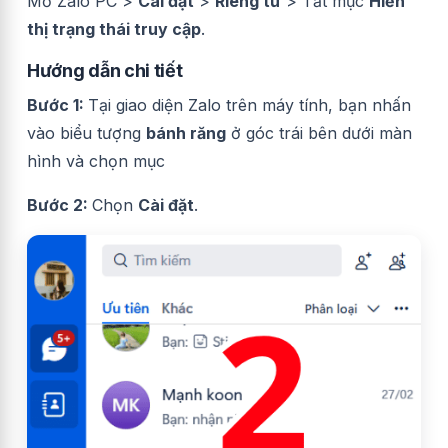
Mở Zalo PC >
Cài đặt
>
Riêng tư
> Tắt mục
Hiển
thị trạng thái truy cập
.
Hướng dẫn chi tiết
Bước 1:
Tại giao diện Zalo trên máy tính, bạn nhấn
vào biểu tượng
bánh răng
ở góc trái bên dưới màn
hình và chọn mục
Bước 2:
Chọn
Cài đặt
.