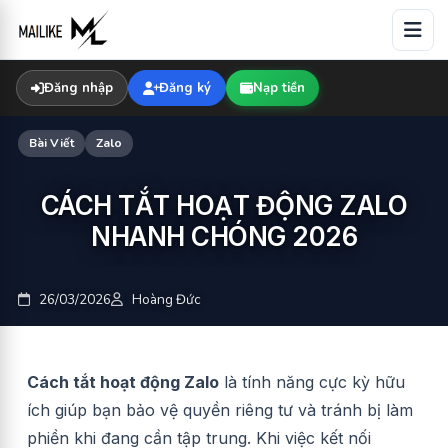
Skip
to
content
Đăng nhập
Đăng ký
Nạp tiền
Bài Viết
Zalo
CÁCH TẮT HOẠT ĐỘNG ZALO
NHANH CHÓNG 2026
26/03/2026
Hoàng Đức
Cách tắt hoạt động Zalo
là tính năng cực kỳ hữu
ích giúp bạn bảo vệ quyền riêng tư và tránh bị làm
phiền khi đang cần tập trung. Khi việc kết nối