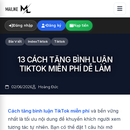
Skip
to
content
Đăng nhập
Đăng ký
Nạp tiền
Bài Viết
IndexTiktok
Tiktok
13 CÁCH TĂNG BÌNH LUẬN
TIKTOK MIỄN PHÍ DỄ LÀM
02/06/2026
Hoàng Đức
Cách tăng bình luận TikTok miễn phí
và bền vững
nhất là tối ưu nội dung để khuyến khích người xem
tương tác tự nhiên. Bạn có thể đặt 1 câu hỏi mở