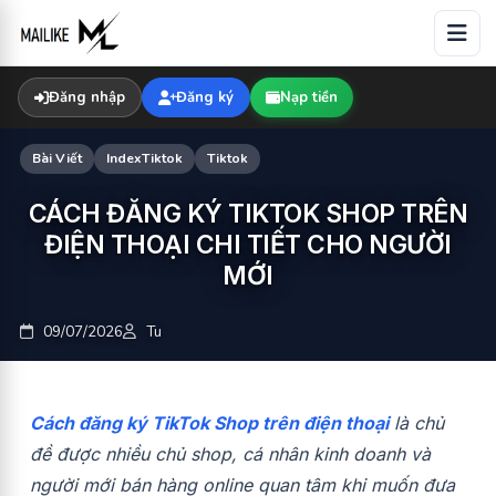
Skip
to
content
Đăng nhập
Đăng ký
Nạp tiền
Bài Viết
IndexTiktok
Tiktok
CÁCH ĐĂNG KÝ TIKTOK SHOP TRÊN
ĐIỆN THOẠI CHI TIẾT CHO NGƯỜI
MỚI
09/07/2026
Tu
Cách đăng ký TikTok Shop trên điện thoại
là chủ
đề được nhiều chủ shop, cá nhân kinh doanh và
người mới bán hàng online quan tâm khi muốn đưa