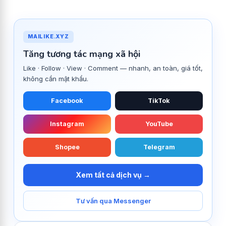
MAILIKE.XYZ
Tăng tương tác mạng xã hội
Like · Follow · View · Comment — nhanh, an toàn, giá tốt,
không cần mật khẩu.
Facebook
TikTok
Instagram
YouTube
Shopee
Telegram
Xem tất cả dịch vụ →
Tư vấn qua Messenger