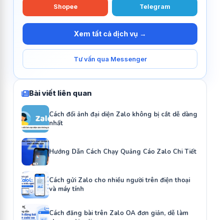
Shopee
Telegram
Xem tất cả dịch vụ →
Tư vấn qua Messenger
Bài viết liên quan
Cách đổi ảnh đại diện Zalo không bị cắt dễ dàng
nhất
Hướng Dẫn Cách Chạy Quảng Cáo Zalo Chi Tiết
Cách gửi Zalo cho nhiều người trên điện thoại
và máy tính
Cách đăng bài trên Zalo OA đơn giản, dễ làm