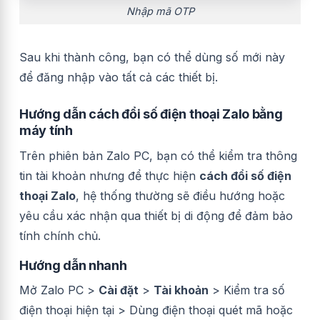
Nhập mã OTP
Sau khi thành công, bạn có thể dùng số mới này
để đăng nhập vào tất cả các thiết bị.
Hướng dẫn cách đổi số điện thoại Zalo bằng
máy tính
Trên phiên bản Zalo PC, bạn có thể kiểm tra thông
tin tài khoản nhưng để thực hiện
cách đổi số điện
thoại Zalo
, hệ thống thường sẽ điều hướng hoặc
yêu cầu xác nhận qua thiết bị di động để đảm bảo
tính chính chủ.
Hướng dẫn nhanh
Mở Zalo PC >
Cài đặt
>
Tài khoản
> Kiểm tra số
điện thoại hiện tại > Dùng điện thoại quét mã hoặc