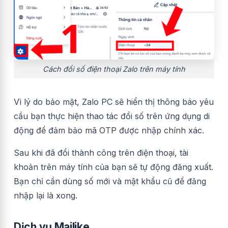
Cách đổi số điện thoại Zalo trên máy tính
Vì lý do bảo mật, Zalo PC sẽ hiển thị thông báo yêu
cầu bạn thực hiện thao tác đổi số trên ứng dụng di
động để đảm bảo mã OTP được nhập chính xác.
Sau khi đã đổi thành công trên điện thoại, tài
khoản trên máy tính của bạn sẽ tự động đăng xuất.
Bạn chỉ cần dùng số mới và mật khẩu cũ để đăng
nhập lại là xong.
Dịch vụ Mailike