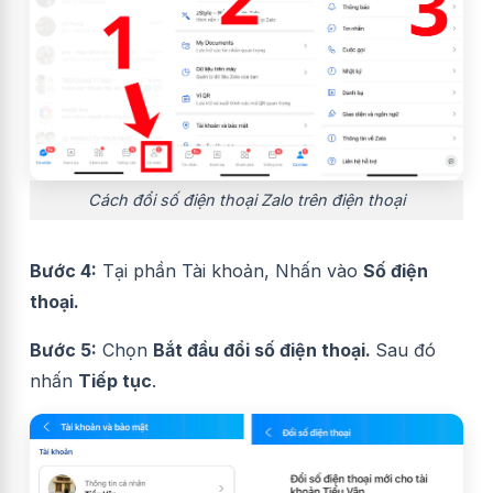
Cách đổi số điện thoại Zalo trên điện thoại
Bước 4:
Tại phần Tài khoản, Nhấn vào
Số điện
thoại.
Bước 5:
Chọn
Bắt đầu đổi số điện thoại.
Sau đó
nhấn
Tiếp tục
.