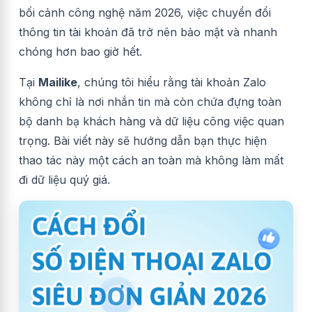
bối cảnh công nghệ năm 2026, việc chuyển đổi
thông tin tài khoản đã trở nên bảo mật và nhanh
chóng hơn bao giờ hết.
Tại
Mailike
, chúng tôi hiểu rằng tài khoản Zalo
không chỉ là nơi nhắn tin mà còn chứa đựng toàn
bộ danh bạ khách hàng và dữ liệu công việc quan
trọng. Bài viết này sẽ hướng dẫn bạn thực hiện
thao tác này một cách an toàn mà không làm mất
đi dữ liệu quý giá.