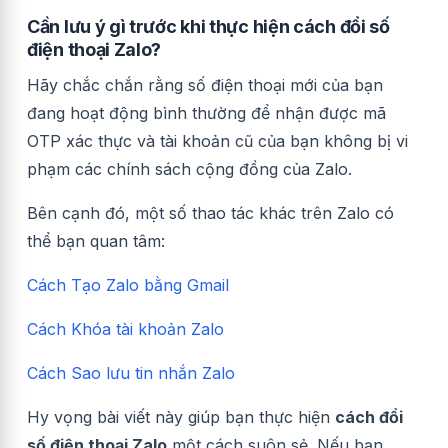
Cần lưu ý gì trước khi thực hiện cách đổi số
điện thoại Zalo?
Hãy chắc chắn rằng số điện thoại mới của bạn
đang hoạt động bình thường để nhận được mã
OTP xác thực và tài khoản cũ của bạn không bị vi
phạm các chính sách cộng đồng của Zalo.
Bên cạnh đó, một số thao tác khác trên Zalo có
thể bạn quan tâm:
Cách Tạo Zalo bằng Gmail
Cách Khóa tài khoản Zalo
Cách Sao lưu tin nhắn Zalo
Hy vọng bài viết này giúp bạn thực hiện
cách đổi
số điện thoại Zalo
một cách suôn sẻ. Nếu bạn