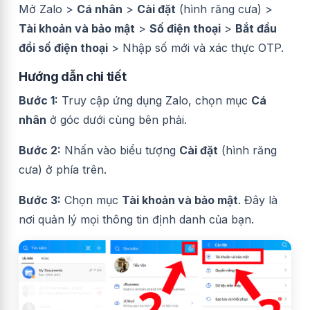
Mở Zalo >
Cá nhân
>
Cài đặt
(hình răng cưa) >
Tài khoản và bảo mật
>
Số điện thoại
>
Bắt đầu
đổi số điện thoại
> Nhập số mới và xác thực OTP.
Hướng dẫn chi tiết
Bước 1:
Truy cập ứng dụng Zalo, chọn mục
Cá
nhân
ở góc dưới cùng bên phải.
Bước 2:
Nhấn vào biểu tượng
Cài đặt
(hình răng
cưa) ở phía trên.
Bước 3:
Chọn mục
Tài khoản và bảo mật
. Đây là
nơi quản lý mọi thông tin định danh của bạn.