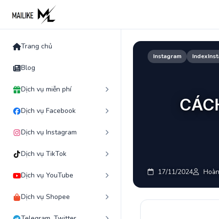
Skip
to
content
Trang chủ
Instagram
IndexIns
Blog
Dịch vụ miễn phí
CÁCH
Dịch vụ Facebook
Dịch vụ Instagram
Dịch vụ TikTok
17/11/2024
Hoàn
Dịch vụ YouTube
Dịch vụ Shopee
Telegram, Twitter