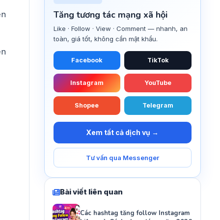
Tăng tương tác mạng xã hội
ện
Like · Follow · View · Comment — nhanh, an
toàn, giá tốt, không cần mật khẩu.
ện
Facebook
TikTok
Instagram
YouTube
Shopee
Telegram
Xem tất cả dịch vụ →
Tư vấn qua Messenger
Bài viết liên quan
Các hashtag tăng follow Instagram