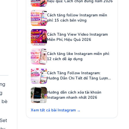
hiệu quả: Cách chọn đúng năm 2026
Cách tăng follow Instagram miễn
phí: 15 cách bền vững
Cách Tăng View Video Instagram
Miễn Phí, Hiệu Quả 2026
Cách tăng like Instagram miễn phí:
12 cách dễ áp dụng
Cách Tăng Follow Instagram:
Hướng Dẫn Chi Tiết để Tăng Lượng
Người Theo Dõi Của Bạn
ăng
g
Hướng dẫn cách xóa tài khoản
Instagram nhanh nhất 2026
n bè
Xem tất cả bài Instagram →
“Set
này