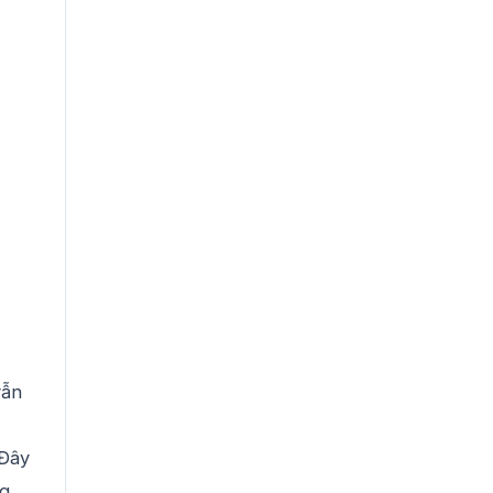
vẫn
 Đây
ng