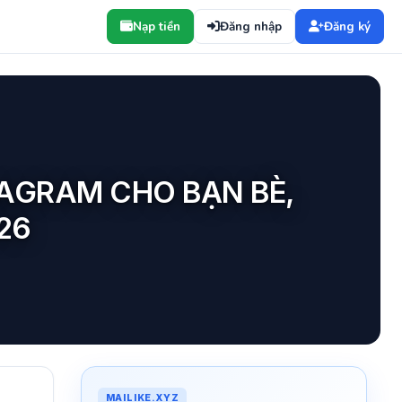
Nạp tiền
Đăng nhập
Đăng ký
TAGRAM CHO BẠN BÈ,
26
MAILIKE.XYZ