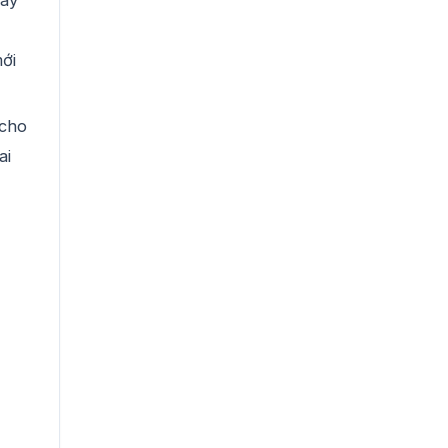
ới
 cho
ai