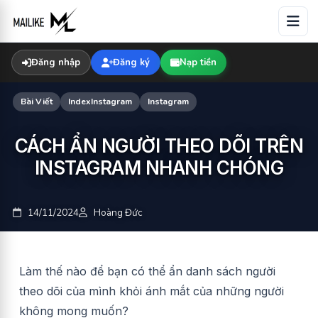
Skip
to
content
Đăng nhập
Đăng ký
Nạp tiền
Bài Viết
IndexInstagram
Instagram
CÁCH ẨN NGƯỜI THEO DÕI TRÊN
INSTAGRAM NHANH CHÓNG
14/11/2024
Hoàng Đức
Làm thế nào để bạn có thể ẩn danh sách người
theo dõi của mình khỏi ánh mắt của những người
không mong muốn?