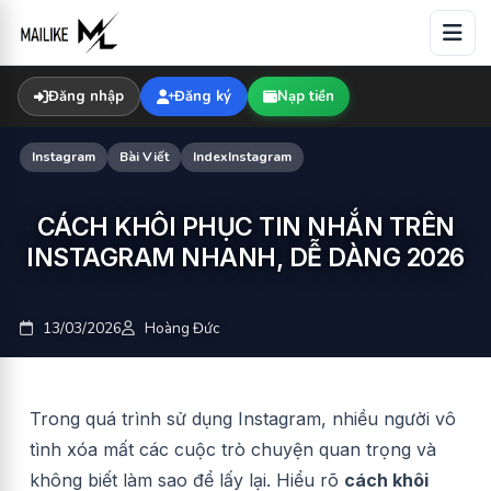
Skip
to
content
Đăng nhập
Đăng ký
Nạp tiền
Instagram
Bài Viết
IndexInstagram
CÁCH KHÔI PHỤC TIN NHẮN TRÊN
INSTAGRAM NHANH, DỄ DÀNG 2026
13/03/2026
Hoàng Đức
Trong quá trình sử dụng Instagram, nhiều người vô
tình xóa mất các cuộc trò chuyện quan trọng và
không biết làm sao để lấy lại. Hiểu rõ
cách khôi