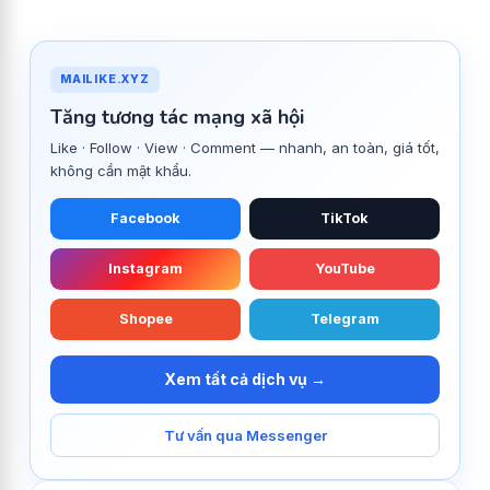
MAILIKE.XYZ
Tăng tương tác mạng xã hội
Like · Follow · View · Comment — nhanh, an toàn, giá tốt,
không cần mật khẩu.
Facebook
TikTok
Instagram
YouTube
Shopee
Telegram
Xem tất cả dịch vụ →
Tư vấn qua Messenger