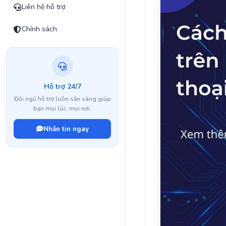
Liên hệ hỗ trợ
Chính sách
Hỗ trợ 24/7
Đội ngũ hỗ trợ luôn sẵn sàng giúp
bạn mọi lúc, mọi nơi.
Nhắn tin ngay