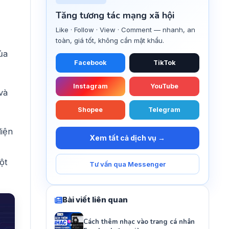
Tăng tương tác mạng xã hội
Like · Follow · View · Comment — nhanh, an
toàn, giá tốt, không cần mật khẩu.
ủa
Facebook
TikTok
Instagram
YouTube
và
Shopee
Telegram
điện
Xem tất cả dịch vụ →
ột
Tư vấn qua Messenger
Bài viết liên quan
Cách thêm nhạc vào trang cá nhân