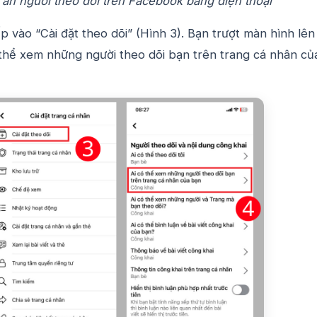
ẩn người theo dõi trên Facebook bằng điện thoại
 vào “Cài đặt theo dõi” (Hình 3). Bạn trượt màn hình lên
 thể xem những người theo dõi bạn trên trang cá nhân củ