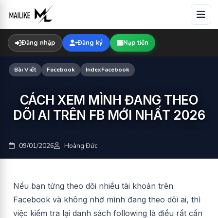
Skip
to
content
Đăng nhập
Đăng ký
Nạp tiền
Bài Viết
Facebook
IndexFacebook
CÁCH XEM MÌNH ĐANG THEO
DÕI AI TRÊN FB MỚI NHẤT 2026
09/01/2026
Hoàng Đức
Nếu bạn từng theo dõi nhiều tài khoản trên
Facebook và không nhớ mình đang theo dõi ai, thì
việc kiểm tra lại danh sách following là điều rất cần