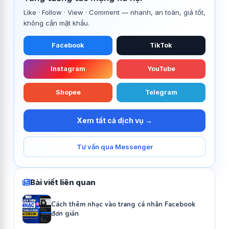
Like · Follow · View · Comment — nhanh, an toàn, giá tốt,
không cần mật khẩu.
Facebook
TikTok
Instagram
YouTube
Shopee
Telegram
Xem tất cả dịch vụ →
Tư vấn qua Messenger
Bài viết liên quan
Cách thêm nhạc vào trang cá nhân Facebook
đơn giản