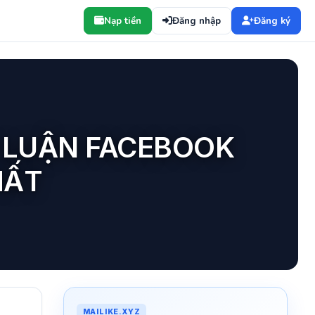
Nạp tiền
Đăng nhập
Đăng ký
 LUẬN FACEBOOK
HẤT
MAILIKE.XYZ