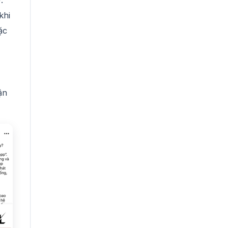
khi
ặc
ận