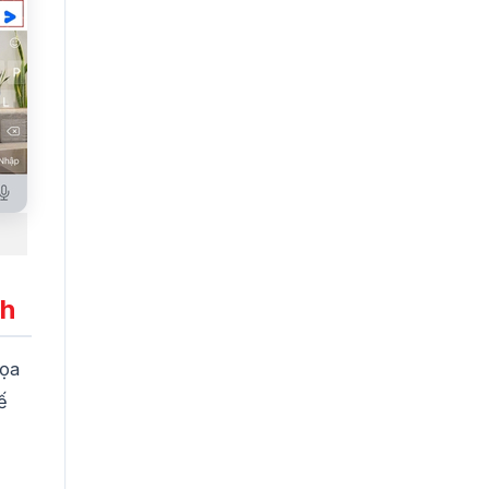
nh
họa
ế