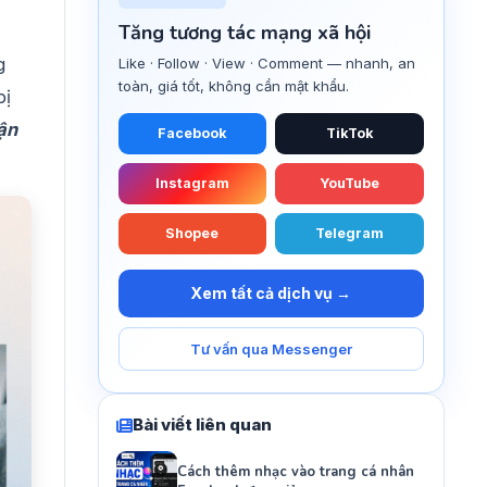
Tăng tương tác mạng xã hội
g
Like · Follow · View · Comment — nhanh, an
toàn, giá tốt, không cần mật khẩu.
bị
ận
Facebook
TikTok
Instagram
YouTube
Shopee
Telegram
Xem tất cả dịch vụ →
Tư vấn qua Messenger
Bài viết liên quan
Cách thêm nhạc vào trang cá nhân