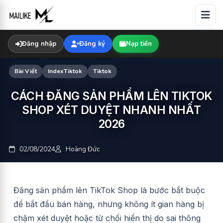
Skip
to
content
Đăng nhập
Đăng ký
Nạp tiền
Bài Viết
IndexTiktok
Tiktok
CÁCH ĐĂNG SẢN PHẨM LÊN TIKTOK
SHOP XÉT DUYỆT NHANH NHẤT
2026
02/08/2024
Hoàng Đức
Đăng sản phẩm lên TikTok Shop là bước bắt buộc
để bắt đầu bán hàng, nhưng không ít gian hàng bị
chậm xét duyệt hoặc từ chối hiển thị do sai thông