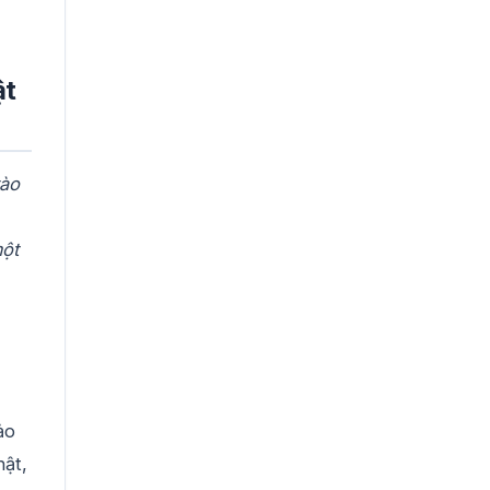
ật
vào
ột
ảo
hật,