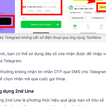
ký Telegram không cần số điện thoại qua ứng dụng TextNow
ành, bạn có thể sử dụng dãy số vừa nhận được để nhập v
ủa Telegram.
hường không nhận tin nhắn OTP qua SMS cho Telegra
ể chọn nhận mã qua cuộc gọi thoại.
g dụng 2nd Line
g 2nd Line là phương thức hiệu quả giúp bạn sở hữu số