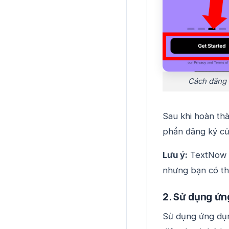
Cách đăng 
Sau khi hoàn th
phần đăng ký c
Lưu ý:
TextNow t
nhưng bạn có th
2. Sử dụng ứn
Sử dụng ứng dụn