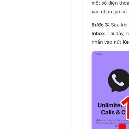
một số điện thoạ
xác nhận giữ số.
Bước 3:
Sau khi
Inbox
. Tại đây,
nhấn vào nút
Ke