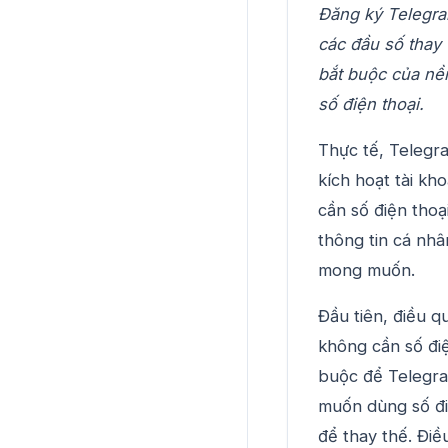
Đăng ký Telegra
các đầu số thay 
bắt buộc của nề
số điện thoại.
Thực tế, Telegr
kích hoạt tài k
cần số điện thoạ
thông tin cá nh
mong muốn.
Đầu tiên, điều 
không cần số điệ
buộc để Telegra
muốn dùng số điệ
để thay thế. Đi