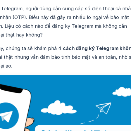
n Telegram, người dùng cần cung cấp số điện thoại cá nh
nhận (OTP). Điều này đã gây ra nhiều lo ngại về bảo mật
ân. Liệu có cách nào để đăng ký Telegram mà không cần
ại thật hay không?
này, chúng ta sẽ khám phá 4
cách đăng ký Telegram khô
i
thật nhưng vẫn đảm bảo tính bảo mật và an toàn, nhờ 
ại ảo.