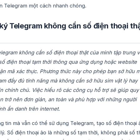
ản Telegram một cách nhanh chóng.
ký Telegram không cần số điện thoại th
legram không cần số điện thoại thật của mình tập trung 
 số điện thoại tạm thời thông qua ứng dụng hoặc website
hận mã xác thực.
Phương thức này cho phép bạn sở hữu m
ram đầy đủ tính năng mà không cần sở hữu sim vật lý hay
in chính chủ. Việc hiểu rõ các công cụ hỗ trợ sẽ giúp quy
oản trở nên đơn giản, an toàn và phù hợp với những người
ính ẩn danh trên internet.
 tin mà vẫn có thể sử dụng Telegram, tạo số điện thoại 
lý. Số điện thoại ảo là những số tạm thời, không phải số t