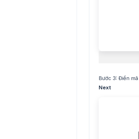
Bước 3: Điền mã
Next