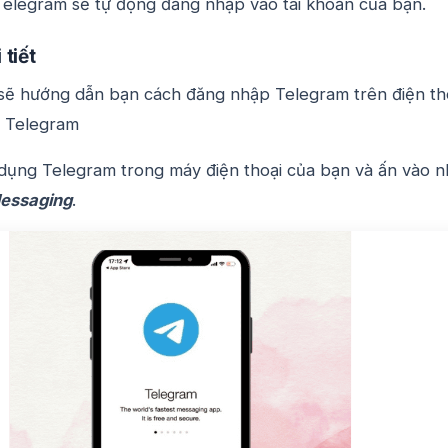
elegram sẽ tự động đăng nhập vào tài khoản của bạn.
tiết
 sẽ hướng dẫn bạn cách đăng nhập Telegram trên điện th
p Telegram
dụng Telegram trong máy điện thoại của bạn và ấn vào
n
Messaging
.