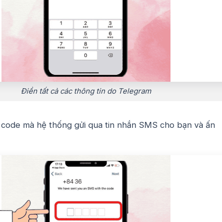
Điền tất cả các thông tin do Telegram
 code mà hệ thống gửi qua tin nhắn SMS cho bạn và ấn