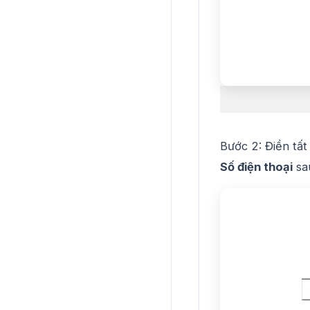
Bước 2: Điền tấ
Số điện thoại
sa