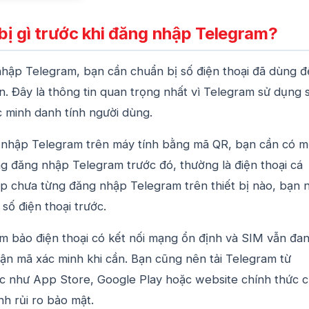
bị gì trước khi đăng nhập Telegram?
nhập Telegram, bạn cần chuẩn bị số điện thoại đã dùng đ
n. Đây là thông tin quan trọng nhất vì Telegram sử dụng 
c minh danh tính người dùng.
nhập Telegram trên máy tính bằng mã QR, bạn cần có m
ng đăng nhập Telegram trước đó, thường là điện thoại cá
p chưa từng đăng nhập Telegram trên thiết bị nào, bạn 
ố điện thoại trước.
ảm bảo điện thoại có kết nối mạng ổn định và SIM vẫn đa
ận mã xác minh khi cần. Bạn cũng nên tải Telegram từ
c như App Store, Google Play hoặc website chính thức 
h rủi ro bảo mật.