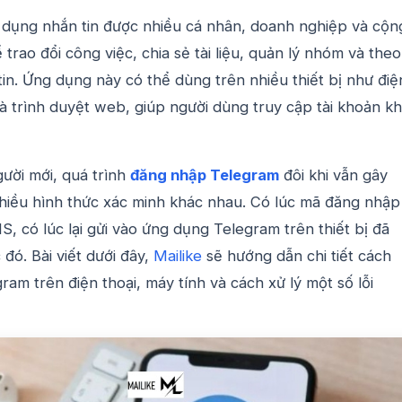
 dụng nhắn tin được nhiều cá nhân, doanh nghiệp và cộn
trao đổi công việc, chia sẻ tài liệu, quản lý nhóm và theo
in. Ứng dụng này có thể dùng trên nhiều thiết bị như điệ
và trình duyệt web, giúp người dùng truy cập tài khoản k
gười mới, quá trình
đăng nhập Telegram
đôi khi vẫn gây
nhiều hình thức xác minh khác nhau. Có lúc mã đăng nhập
, có lúc lại gửi vào ứng dụng Telegram trên thiết bị đã
đó. Bài viết dưới đây,
Mailike
sẽ hướng dẫn chi tiết cách
am trên điện thoại, máy tính và cách xử lý một số lỗi