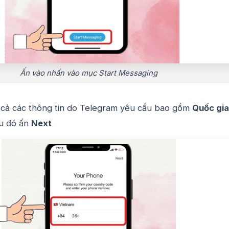
Ấn vào nhấn vào mục Start Messaging
t cả các thông tin do Telegram yêu cầu bao gồm
Quốc gia
u đó ấn
Next