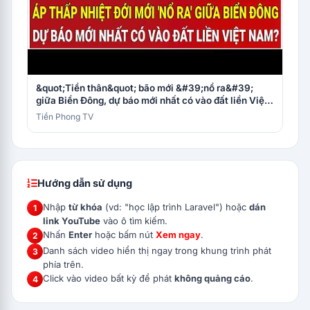
&quot;Tiền thân&quot; bão mới &#39;nổ ra&#39;
giữa Biển Đông, dự báo mới nhất có vào đất liền Việt
Nam?
Tiền Phong TV
Hướng dẫn sử dụng
Nhập
từ khóa
(vd: "học lập trình Laravel") hoặc
dán
link YouTube
vào ô tìm kiếm.
Nhấn
Enter
hoặc bấm nút
Xem ngay
.
Danh sách video hiển thị ngay trong khung trình phát
phía trên.
Click vào video bất kỳ để phát
không quảng cáo
.