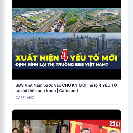
BĐS Việt Nam bước vào CHU KỲ MỚI, hé lộ 4 YẾU TỐ
tạo lợi thế cạnh tranh | CafeLand
CAFELAND