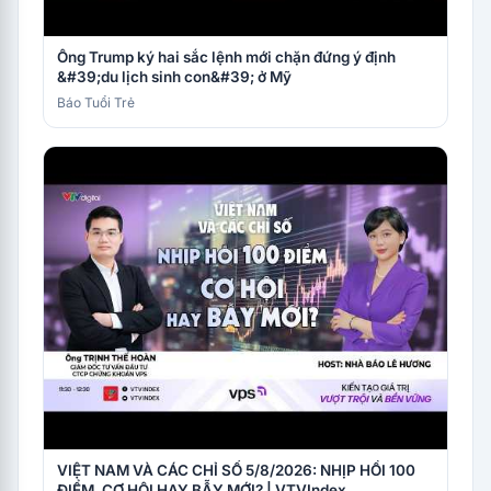
Ông Trump ký hai sắc lệnh mới chặn đứng ý định
&#39;du lịch sinh con&#39; ở Mỹ
Báo Tuổi Trẻ
VIỆT NAM VÀ CÁC CHỈ SỐ 5/8/2026: NHỊP HỒI 100
ĐIỂM, CƠ HỘI HAY BẪY MỚI? | VTVIndex