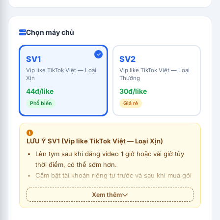
Chọn máy chủ
SV1
SV2
Vip like TikTok Việt — Loại
Vip like TikTok Việt — Loại
Xịn
Thường
44đ/like
30đ/like
Phổ biến
Giá rẻ
LƯU Ý SV1 (Vip like TikTok Việt — Loại Xịn)
Lên tym sau khi đăng video 1 giờ hoặc vài giờ tùy
thời điểm, có thể sớm hơn.
Cấm bật tài khoản riêng tư trước và sau khi mua gói
tháng.
Xem thêm
Không ghim video lên đầu trang (có thể lỗi lên
tym).
Mua gói X video/ngày thì mỗi ngày chỉ đăng tối đa