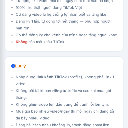
Tự động like video mới mỗi ngày suốt thời hạn đã chọn
100% like thật người dùng TikTok Việt
Cứ đăng video là hệ thống tự nhận biết và tăng like
Đăng ký 1 lần, tự động tới hết tháng — phù hợp người
bận rộn
Có thể đăng ký cho kênh của mình hoặc tặng người khác
Không
cần mật khẩu TikTok
Lưu ý
Nhập đúng
link kênh TikTok
(profile), không phải link 1
video.
Không bật tài khoản
riêng tư
trước và sau khi mua gói
tháng.
Không ghim video lên đầu trang để tránh lỗi lên tym.
Mua gói bao nhiêu video/ngày thì mỗi ngày chỉ đăng tối
đa bấy nhiêu video.
Đăng bài cách nhau khoảng 1h, tránh đăng spam liên