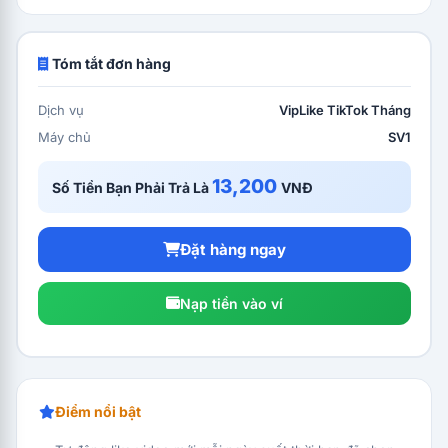
X video (quá số đó không lên tym, video ẩn/xóa
vẫn tính 1 lượt).
Tóm tắt đơn hàng
Đăng bài cách nhau khoảng 1h hoặc bài cũ đã lên
like rồi mới đăng bài mới (đăng spam liên tục sẽ
không lên).
Dịch vụ
VipLike TikTok Tháng
Không hỗ trợ hủy / hoàn VipLike.
Máy chủ
SV1
13,200
Số Tiền Bạn Phải Trả Là
VNĐ
Đặt hàng ngay
Nạp tiền vào ví
Điểm nổi bật