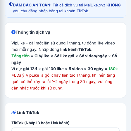
ĐẢM BẢO AN TOÀN:
Tất cả dịch vụ tại MaiLike.xyz
KHÔNG
yêu cầu đăng nhập bằng tài khoản TikTok.
Thông tin dịch vụ
VipLike - cài một lần sử dụng 1 tháng, tự động like video
mới mỗi ngày. Nhập đúng
link kênh TikTok
.
Tổng tiền
=
Giá/like
×
Số like gói
×
Số video/ngày
×
Số
ngày
Ví dụ:
giá 12đ
× gói
100 like
×
5 video
×
30 ngày
=
180k
*Lưu ý VipLike là gói chạy liên tục 1 tháng, khi nền tảng
quét có thể xảy ra lỗi 1–2 ngày trong 30 ngày, vui lòng
cân nhắc trước khi sử dụng.
Link TikTok
TikTok (Nhập ID hoặc Link kênh)