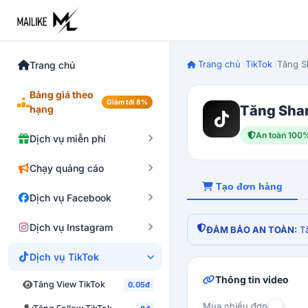
Trang chủ
TikTok
Tăng S
Trang chủ
Bảng giá theo
Giảm tới 8%
Tăng Shar
hạng
An toàn 100
Dịch vụ miễn phí
Chạy quảng cáo
Tạo đơn hàng
Dịch vụ Facebook
Dịch vụ Instagram
ĐẢM BẢO AN TOÀN:
Tấ
Dịch vụ TikTok
Thông tin video
Tăng View TikTok
0.05đ
Mua nhiều đơn