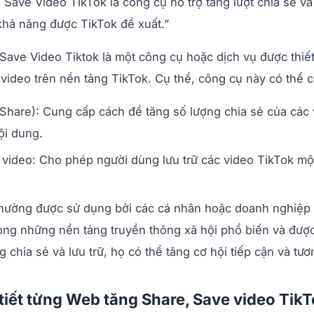
 Save Video TikTok là công cụ hỗ trợ tăng lượt chia sẻ và 
 khả năng được TikTok đề xuất.”
Save Video Tiktok là một công cụ hoặc dịch vụ được thiết
 video trên nền tảng TikTok. Cụ thể, công cụ này có thể c
Share): Cung cấp cách để tăng số lượng chia sẻ của các 
ội dung.
 video: Cho phép người dùng lưu trữ các video TikTok một
hường được sử dụng bởi các cá nhân hoặc doanh nghiệp 
rong những nền tảng truyền thông xã hội phổ biến và được
 chia sẻ và lưu trữ, họ có thể tăng cơ hội tiếp cận và tư
 tiết từng Web tăng Share, Save video Tik