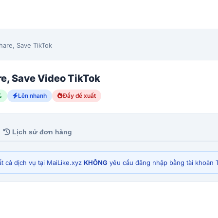
hare, Save TikTok
e, Save Video TikTok
%
Lên nhanh
Đẩy đề xuất
Lịch sử đơn hàng
t cả dịch vụ tại MaiLike.xyz
KHÔNG
yêu cầu đăng nhập bằng tài khoản T