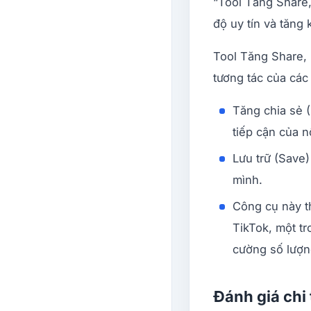
“Tool Tăng Share,
độ uy tín và tăng
Tool Tăng Share, 
tương tác của các
Tăng chia sẻ (
tiếp cận của n
Lưu trữ (Save)
mình.
Công cụ này t
TikTok, một t
cường số lượng
Đánh giá chi