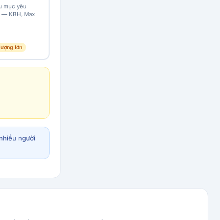
u mục yêu
ây — KBH, Max
lượng lớn
 nhiều người