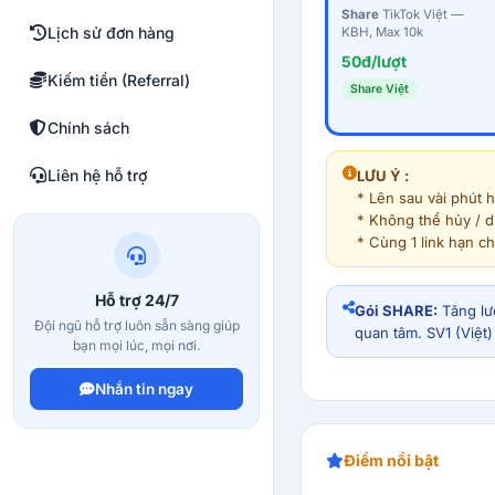
Share
TikTok Việt —
Lịch sử đơn hàng
KBH, Max 10k
50đ/lượt
Kiếm tiền (Referral)
Share Việt
Chính sách
Liên hệ hỗ trợ
LƯU Ý :
* Lên sau vài phút h
* Không thể hủy / 
* Cùng 1 link hạn ch
Hỗ trợ 24/7
Gói SHARE:
Tăng lượ
Đội ngũ hỗ trợ luôn sẵn sàng giúp
quan tâm. SV1 (Việt
bạn mọi lúc, mọi nơi.
Nhắn tin ngay
Điểm nổi bật