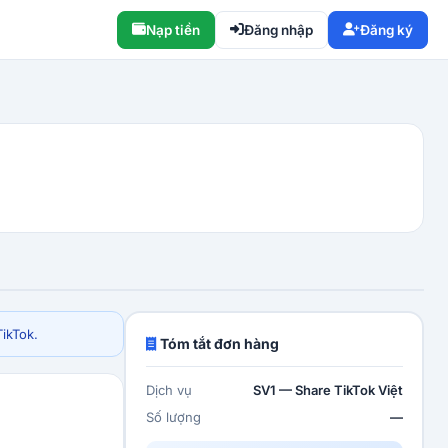
Nạp tiền
Đăng nhập
Đăng ký
ikTok.
Tóm tắt đơn hàng
Dịch vụ
SV1 — Share TikTok Việt
Số lượng
—