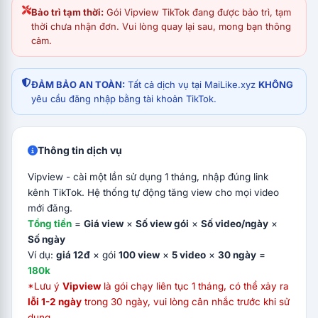
Bảo trì tạm thời:
Gói Vipview TikTok đang được bảo trì, tạm
thời chưa nhận đơn. Vui lòng quay lại sau, mong bạn thông
cảm.
ĐẢM BẢO AN TOÀN:
Tất cả dịch vụ tại MaiLike.xyz
KHÔNG
yêu cầu đăng nhập bằng tài khoản TikTok.
Thông tin dịch vụ
Vipview - cài một lần sử dụng 1 tháng, nhập đúng link
kênh TikTok. Hệ thống tự động tăng view cho mọi video
mới đăng.
Tổng tiền
=
Giá view
×
Số view gói
×
Số video/ngày
×
Số ngày
Ví dụ:
giá 12đ
× gói
100 view
×
5 video
×
30 ngày
=
180k
*Lưu ý
Vipview
là gói chạy liên tục 1 tháng, có thể xảy ra
lỗi 1-2 ngày
trong 30 ngày, vui lòng cân nhắc trước khi sử
dụng.