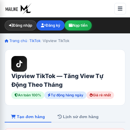
Đăng nhập
Đăng ký
Nạp tiền
Trang chủ
TikTok
Vipview TikTok
Vipview TikTok — Tăng View Tự
Động Theo Tháng
An toàn 100%
Tự động hàng ngày
Giá rẻ nhất
Tạo đơn hàng
Lịch sử đơn hàng