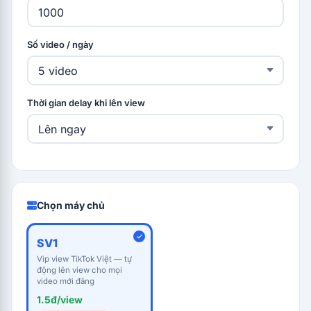
Số video / ngày
Thời gian delay khi lên view
Chọn máy chủ
SV1
Vip view TikTok Việt — tự
động lên view cho mọi
video mới đăng
1.5đ/view