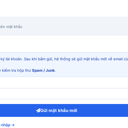
ên mật khẩu
ký tài khoản. Sau khi bấm gửi, hệ thống sẽ gửi mật khẩu mới về email c
y kiểm tra hộp thư
Spam / Junk
.
Gửi mật khẩu mới
 nhập →