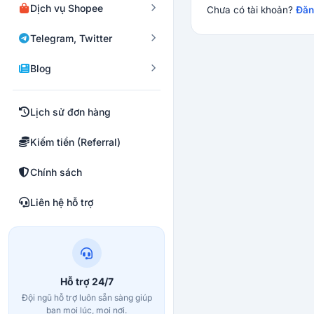
Dịch vụ Shopee
Chưa có tài khoản?
Đăn
Telegram, Twitter
Blog
Lịch sử đơn hàng
Kiếm tiền (Referral)
Chính sách
Liên hệ hỗ trợ
Hỗ trợ 24/7
Đội ngũ hỗ trợ luôn sẵn sàng giúp
bạn mọi lúc, mọi nơi.