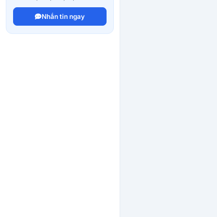
Nhắn tin ngay