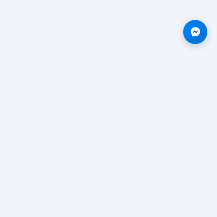
anh
Chính sách
Điều khoản và Chính Sách
Kiếm tiền (Referral)