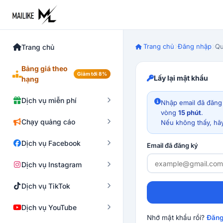
Trang chủ
Đăng nhập
Qu
Trang chủ
Bảng giá theo
Giảm tới 8%
Lấy lại mật khẩu
hạng
Dịch vụ miễn phí
Nhập email đã đăng 
vòng
15 phút
.
Chạy quảng cáo
Nếu không thấy, hã
Dịch vụ Facebook
Email đã đăng ký
Dịch vụ Instagram
Dịch vụ TikTok
Dịch vụ YouTube
Nhớ mật khẩu rồi?
Đăng