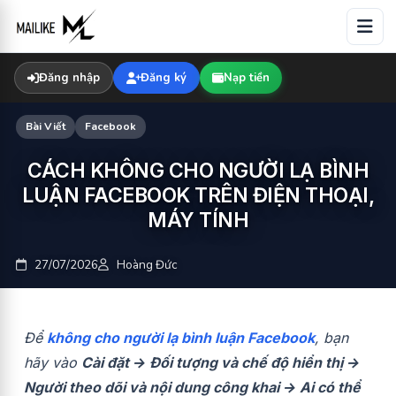
Skip
to
content
Đăng nhập
Đăng ký
Nạp tiền
Bài Viết
Facebook
CÁCH KHÔNG CHO NGƯỜI LẠ BÌNH
LUẬN FACEBOOK TRÊN ĐIỆN THOẠI,
MÁY TÍNH
27/07/2026
Hoàng Đức
Để
không cho người lạ bình luận Facebook
, bạn
hãy vào
Cài đặt → Đối tượng và chế độ hiển thị →
Người theo dõi và nội dung công khai → Ai có thể