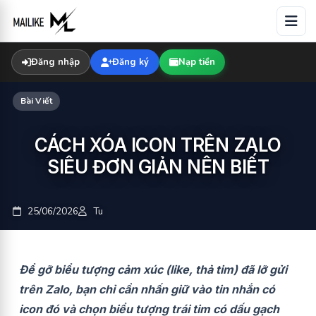
Skip
to
content
Đăng nhập
Đăng ký
Nạp tiền
Bài Viết
CÁCH XÓA ICON TRÊN ZALO
SIÊU ĐƠN GIẢN NÊN BIẾT
25/06/2026
Tu
Để gỡ biểu tượng cảm xúc (like, thả tim) đã lỡ gửi
trên Zalo, bạn chỉ cần nhấn giữ vào tin nhắn có
icon đó và chọn biểu tượng trái tim có dấu gạch