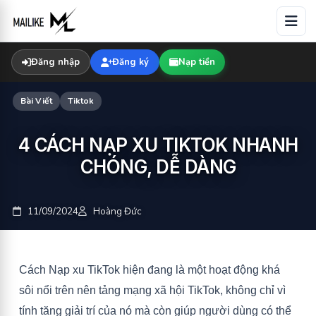
Skip
to
content
Đăng nhập
Đăng ký
Nạp tiền
Bài Viết
Tiktok
4 CÁCH NẠP XU TIKTOK NHANH
CHÓNG, DỄ DÀNG
11/09/2024
Hoàng Đức
Cách Nạp xu TikTok hiện đang là một hoạt động khá
sôi nổi trên nên tảng mạng xã hội TikTok, không chỉ vì
tính tăng giải trí của nó mà còn giúp người dùng có thể