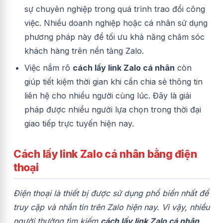
sự chuyên nghiệp trong quá trình trao đổi công
việc. Nhiều doanh nghiệp hoặc cá nhân sử dụng
phương pháp này để tối ưu khả năng chăm sóc
khách hàng trên nền tảng Zalo.
Việc nắm rõ
cách lấy link Zalo cá nhân
còn
giúp tiết kiệm thời gian khi cần chia sẻ thông tin
liên hệ cho nhiều người cùng lúc. Đây là giải
pháp được nhiều người lựa chọn trong thời đại
giao tiếp trực tuyến hiện nay.
Cách lấy link Zalo cá nhân bằng điện
thoại
Điện thoại là thiết bị được sử dụng phổ biến nhất để
truy cập và nhắn tin trên Zalo hiện nay. Vì vậy, nhiều
người thường tìm kiếm
cách lấy link Zalo cá nhân