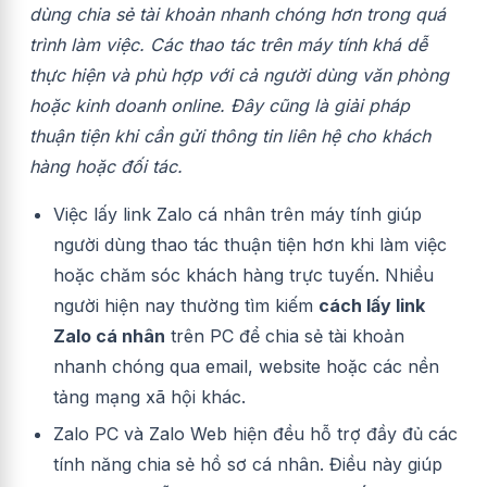
dùng chia sẻ tài khoản nhanh chóng hơn trong quá
trình làm việc. Các thao tác trên máy tính khá dễ
thực hiện và phù hợp với cả người dùng văn phòng
hoặc kinh doanh online. Đây cũng là giải pháp
thuận tiện khi cần gửi thông tin liên hệ cho khách
hàng hoặc đối tác.
Việc lấy link Zalo cá nhân trên máy tính giúp
người dùng thao tác thuận tiện hơn khi làm việc
hoặc chăm sóc khách hàng trực tuyến. Nhiều
người hiện nay thường tìm kiếm
cách lấy link
Zalo cá nhân
trên PC để chia sẻ tài khoản
nhanh chóng qua email, website hoặc các nền
tảng mạng xã hội khác.
Zalo PC và Zalo Web hiện đều hỗ trợ đầy đủ các
tính năng chia sẻ hồ sơ cá nhân. Điều này giúp