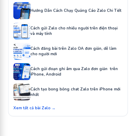
Hướng Dẫn Cách Chạy Quảng Cáo Zalo Chi Tiết
Cách gửi Zalo cho nhiều người trên điện thoại
và máy tính
Cách đăng bài trên Zalo OA đơn giản, dễ làm
cho người mới
Cách gửi đoạn ghi âm qua Zalo đơn giản trên
iPhone, Android
Cách tạo bong bóng chat Zalo trên iPhone mới
nhất
Xem tất cả bài Zalo →