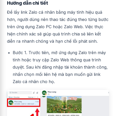
Hướng dẫn chi tiết
Để lấy link Zalo cá nhân bằng máy tính hiệu quả
hơn, người dùng nên thao tác đúng theo từng bước
trên ứng dụng Zalo PC hoặc Zalo Web. Việc thực
hiện chính xác sẽ giúp quá trình chia sẻ liên kết
diễn ra nhanh chóng và hạn chế lỗi phát sinh.
Bước 1. Trước tiên, mở ứng dụng Zalo trên máy
tính hoặc truy cập Zalo Web thông qua trình
duyệt. Sau khi đăng nhập tài khoản thành công,
nhấn chọn mối liên hệ mà bạn muốn gửi link
Zalo cá nhân cho họ.