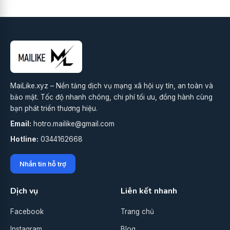
MaiLike.xyz – Nền tảng dịch vụ mạng xã hội uy tín, an toàn và
bảo mật. Tốc độ nhanh chóng, chi phí tối ưu, đồng hành cùng
bạn phát triển thương hiệu.
Email:
hotro.mailike@gmail.com
Hotline:
0344162668
Nhắn tin hỗ trợ
Dịch vụ
Liên kết nhanh
Facebook
Trang chủ
Instagram
Blog