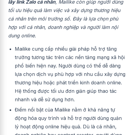
lấy link Zalo cá nhân
, Mailike còn giúp người dùng
tối ưu hiệu quả làm việc và xây dựng thương hiệu
cá nhân trên môi trường số. Đây là lựa chọn phù
hợp với cá nhân, doanh nghiệp và người làm nội
dung online.
Mailike cung cấp nhiều giải pháp hỗ trợ tăng
trưởng tương tác trên các nền tảng mạng xã hội
phổ biến hiện nay. Người dùng có thể dễ dàng
lựa chọn dịch vụ phù hợp với nhu cầu xây dựng
thương hiệu hoặc phát triển kinh doanh online.
Hệ thống được tối ưu đơn giản giúp thao tác
nhanh và dễ sử dụng hơn.
Điểm nổi bật của Mailike nằm ở khả năng tự
động hóa quy trình và hỗ trợ người dùng quản
lý hoạt động online hiệu quả. Dù là cá nhân,