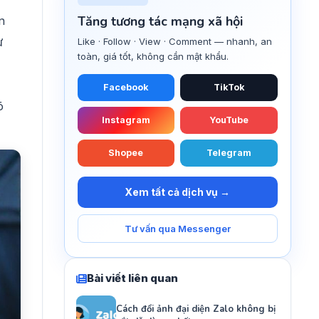
Tăng tương tác mạng xã hội
n
ừ
Like · Follow · View · Comment — nhanh, an
toàn, giá tốt, không cần mật khẩu.
Facebook
TikTok
õ
Instagram
YouTube
Shopee
Telegram
Xem tất cả dịch vụ →
Tư vấn qua Messenger
Bài viết liên quan
Cách đổi ảnh đại diện Zalo không bị