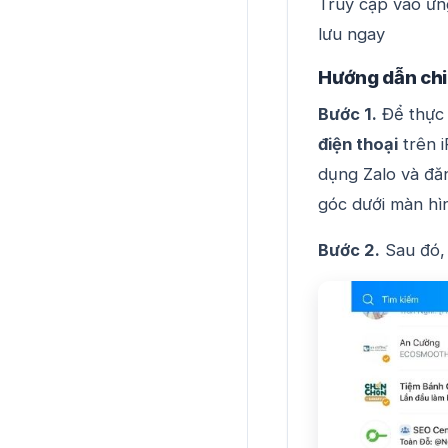
Truy cập vào ứn
lưu ngay
Hướng dẫn chi 
Bước 1.
Để thực 
điện thoại
trên i
dụng Zalo và đă
góc dưới màn hì
Bước 2.
Sau đó,