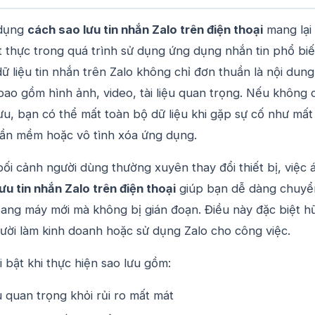
 dụng
cách sao lưu tin nhắn Zalo trên điện thoại
mang lại
iết thực trong quá trình sử dụng ứng dụng nhắn tin phổ bi
dữ liệu tin nhắn trên Zalo không chỉ đơn thuần là nội dung
ao gồm hình ảnh, video, tài liệu quan trọng. Nếu không 
u, bạn có thể mất toàn bộ dữ liệu khi gặp sự cố như mất
phần mềm hoặc vô tình xóa ứng dụng.
bối cảnh người dùng thường xuyên thay đổi thiết bị, việc 
ưu tin nhắn Zalo trên điện thoại
giúp bạn dễ dàng chuyể
sang máy mới mà không bị gián đoạn. Điều này đặc biệt h
ười làm kinh doanh hoặc sử dụng Zalo cho công việc.
i bật khi thực hiện sao lưu gồm:
u quan trọng khỏi rủi ro mất mát