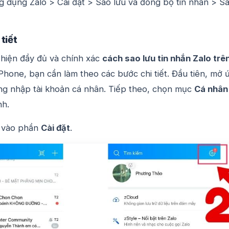
g dụng Zalo > Cài đặt > Sao lưu và đồng bộ tin nhắn > S
tiết
hiện đầy đủ và chính xác
cách sao lưu tin nhắn Zalo trê
Phone, bạn cần làm theo các bước chi tiết. Đầu tiên, mở 
ng nhập tài khoản cá nhân. Tiếp theo, chọn mục
Cá nhân
nh.
 vào phần
Cài đặt
.