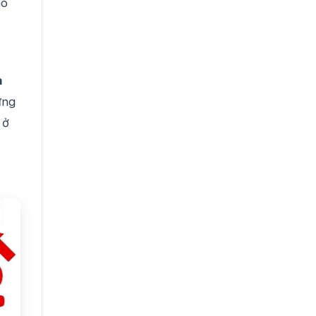
ao
n
ứng
ở