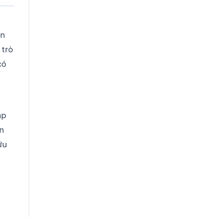
ến
 trò
có
áp
n
ữu