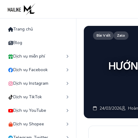
Skip
to
content
Trang chủ
Bài Viết
Zalo
Blog
Dịch vụ miễn phí
HƯỚN
Dịch vụ Facebook
Dịch vụ Instagram
Dịch vụ TikTok
24/03/2026
Hoàn
Dịch vụ YouTube
Dịch vụ Shopee
Telegram, Twitter