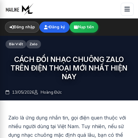
Skip
to
content
Đăng nhập
Đăng ký
Nạp tiền
Bài Viết
Zalo
CÁCH ĐỔI NHẠC CHUÔNG ZALO
TRÊN ĐIỆN THOẠI MỚI NHẤT HIỆN
NAY
13/05/2026
Hoàng Đức
Zalo là ứng dụng nhắn tin, gọi điện quen thuộc với
nhiều người dùng tại Việt Nam. Tuy nhiên, nếu sử
dụng nhạc chuông mặc định quá lâu, bạn có thể