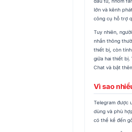
đầu tư, nhóm fa
lớn và kênh phá
công cụ hỗ trợ 
Tuy nhiên, ngườ
nhắn thông thườ
thiết bị, còn tí
giữa hai thiết b
Chat và bật thêm
Vì sao nhi
Telegram được ư
dùng và phù hợp
có thể kể đến g