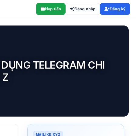
Nạp tiền
Đăng nhập
Đăng ký
 DỤNG TELEGRAM CHI
 Z
MAILIKE.XYZ