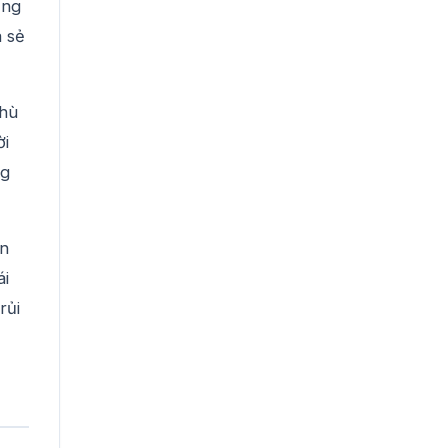
ạng
a sẻ
phù
ời
ng
ẩn
ái
rủi