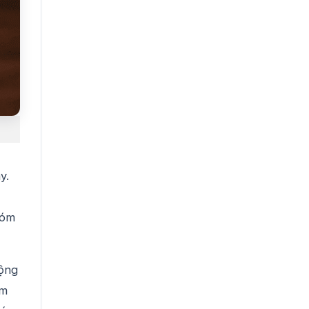
y.
hóm
cộng
óm