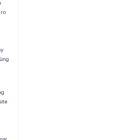
p
 ro
ay
dùng
ng
site
oại