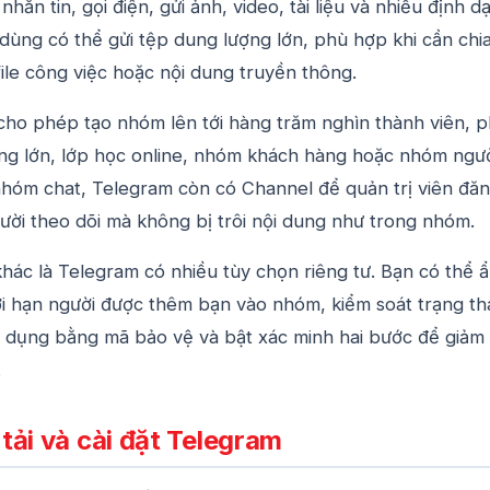
hắn tin, gọi điện, gửi ảnh, video, tài liệu và nhiều định d
dùng có thể gửi tệp dung lượng lớn, phù hợp khi cần chi
 file công việc hoặc nội dung truyền thông.
ho phép tạo nhóm lên tới hàng trăm nghìn thành viên, 
ng lớn, lớp học online, nhóm khách hàng hoặc nhóm ngư
hóm chat, Telegram còn có Channel để quản trị viên đă
ười theo dõi mà không bị trôi nội dung như trong nhóm.
hác là Telegram có nhiều tùy chọn riêng tư. Bạn có thể 
iới hạn người được thêm bạn vào nhóm, kiểm soát trạng th
g dụng bằng mã bảo vệ và bật xác minh hai bước để giảm 
.
ải và cài đặt Telegram