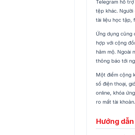
Telegram hỗ trợ n
tệp khác. Người 
tài liệu học tập,
Ứng dụng cũng c
hợp với cộng đồ
hâm mộ. Ngoài n
thông báo tới ng
Một điểm cộng k
số điện thoại, g
online, khóa ứn
ro mất tài khoản
Hướng dẫn t