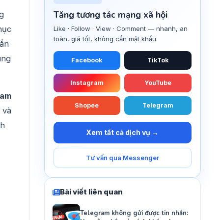
Tăng tương tác mạng xã hội
g
hục
Like · Follow · View · Comment — nhanh, an
toàn, giá tốt, không cần mật khẩu.
hắn
ung
Facebook
TikTok
Instagram
YouTube
ram
Shopee
Telegram
 và
ch
Xem tất cả dịch vụ →
Tư vấn qua Messenger
Bài viết liên quan
Telegram không gửi được tin nhắn: