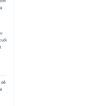
hóm
là
ều
cuối
t
 dễ
ật