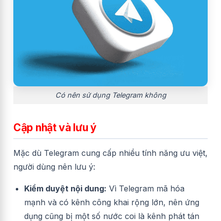
Có nên sử dụng Telegram không
Cập nhật và lưu ý
Mặc dù Telegram cung cấp nhiều tính năng ưu việt,
người dùng nên lưu ý:
Kiểm duyệt nội dung:
Vì Telegram mã hóa
mạnh và có kênh công khai rộng lớn, nên ứng
dụng cũng bị một số nước coi là kênh phát tán