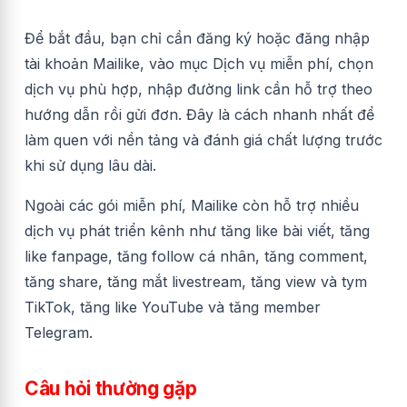
Để bắt đầu, bạn chỉ cần đăng ký hoặc đăng nhập
tài khoản Mailike, vào mục Dịch vụ miễn phí, chọn
dịch vụ phù hợp, nhập đường link cần hỗ trợ theo
hướng dẫn rồi gửi đơn. Đây là cách nhanh nhất để
làm quen với nền tảng và đánh giá chất lượng trước
khi sử dụng lâu dài.
Ngoài các gói miễn phí, Mailike còn hỗ trợ nhiều
dịch vụ phát triển kênh như tăng like bài viết, tăng
like fanpage, tăng follow cá nhân, tăng comment,
tăng share, tăng mắt livestream, tăng view và tym
TikTok, tăng like YouTube và tăng member
Telegram.
Câu hỏi thường gặp