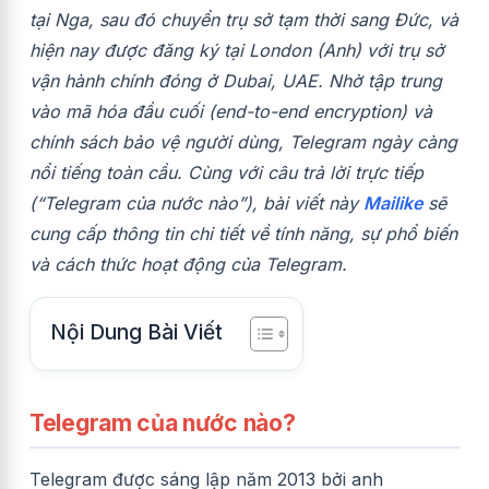
tại Nga, sau đó chuyển trụ sở tạm thời sang Đức, và
hiện nay được đăng ký tại London (Anh) với trụ sở
vận hành chính đóng ở Dubai, UAE. Nhờ tập trung
vào mã hóa đầu cuối (end-to-end encryption) và
chính sách bảo vệ người dùng, Telegram ngày càng
nổi tiếng toàn cầu. Cùng với câu trả lời trực tiếp
(“Telegram của nước nào”), bài viết này
Mailike
sẽ
cung cấp thông tin chi tiết về tính năng, sự phổ biến
và cách thức hoạt động của Telegram.
Nội Dung Bài Viết
Telegram của nước nào?
Telegram được sáng lập năm 2013 bởi anh