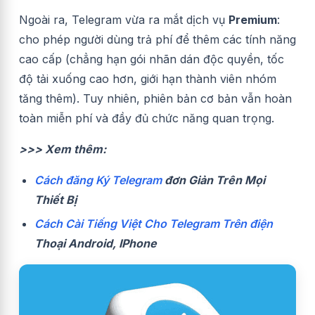
Ngoài ra, Telegram vừa ra mắt dịch vụ
Premium
:
cho phép người dùng trả phí để thêm các tính năng
cao cấp (chẳng hạn gói nhãn dán độc quyền, tốc
độ tải xuống cao hơn, giới hạn thành viên nhóm
tăng thêm). Tuy nhiên, phiên bản cơ bản vẫn hoàn
toàn miễn phí và đầy đủ chức năng quan trọng.
>>> Xem thêm:
Cách đăng Ký Telegram
đơn Giản Trên Mọi
Thiết Bị
Cách Cài Tiếng Việt Cho Telegram Trên điện
Thoại Android, IPhone