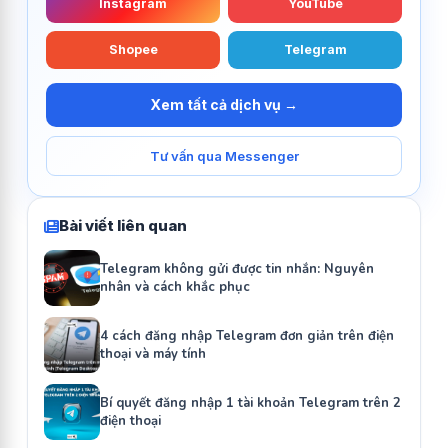
Instagram
YouTube
Shopee
Telegram
Xem tất cả dịch vụ →
Tư vấn qua Messenger
Bài viết liên quan
Telegram không gửi được tin nhắn: Nguyên
nhân và cách khắc phục
4 cách đăng nhập Telegram đơn giản trên điện
thoại và máy tính
Bí quyết đăng nhập 1 tài khoản Telegram trên 2
điện thoại