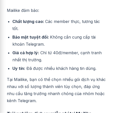
Mailike đảm bảo:
Chất lượng cao:
Các member thực, tương tác
tốt.
Bảo mật tuyệt đối:
Không cần cung cấp tài
khoản Telegram.
Giá cả hợp lý:
Chỉ từ 40đ/member, cạnh tranh
nhất thị trường.
Uy tín:
Đã được nhiều khách hàng tin dùng.
Tại Mailike, bạn có thể chọn nhiều gói dịch vụ khác
nhau với số lượng thành viên tùy chọn, đáp ứng
nhu cầu tăng trưởng nhanh chóng của nhóm hoặc
kênh Telegram.