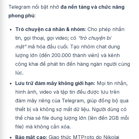
Telegram nổi bật nhờ
đa nền tảng và chức năng
phong phú
:
Trò chuyện cá nhân & nhóm:
Cho phép nhắn
tin, gọi thoại, gọi video; có
“trò chuyện bí
mật”
mã hóa đầu cuối. Tạo nhóm chat dung
lượng lớn (đến 200.000 thành viên) và kênh
công khai để phát tin đến hàng ngàn người cùng
lúc.
Lưu trữ đám mây không giới hạn:
Mọi tin nhắn,
hình ảnh, video và tập tin đều được lưu trên
đám mây riêng của Telegram, giúp đồng bộ qua
thiết bị và không sợ mất dữ liệu. Người dùng có
thể chia sẻ file dung lượng lớn (lên đến 2GB mỗi
file) mà không cần xóa.
Bảo mật cao:
Giao thức MTProto do Nikolai