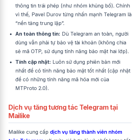
thông tin trái phép (như nhóm khủng bố). Chính
vì thế, Pavel Durov từng nhấn mạnh Telegram là
“nền tảng trung lập”.
An toàn thông tin:
Dù Telegram an toàn, người
dùng vẫn phải tự bảo vệ tài khoản (không chia
sẻ mã OTP, sử dụng tính năng bảo mật hai lớp).
Tính cập nhật:
Luôn sử dụng phiên bản mới
nhất để có tính năng bảo mật tốt nhất (cập nhật
để có những tính năng mã hóa mới của
MTProto 2.0).
Dịch vụ tăng tương tác Telegram tại
Mailike
Mailike cung cấp
dịch vụ tăng thành viên nhóm