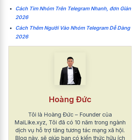
Cách Tìm Nhóm Trên Telegram Nhanh, đơn Giản
2026
Cách Thêm Người Vào Nhóm Telegram Dễ Dàng
2026
Hoàng Đức
Tôi là Hoàng Đức – Founder của
MaiLike.xyz, Tôi đã có 10 năm trong ngành
dịch vụ hỗ trợ tăng tương tác mạng xã hội.
Blog này, sẽ giúp bạn có kiến thức hữu ích