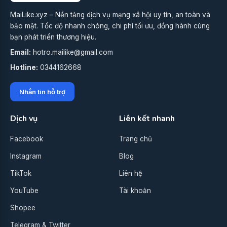
MaiLike.xyz – Nền tảng dịch vụ mạng xã hội uy tín, an toàn và
bảo mật. Tốc độ nhanh chóng, chi phí tối ưu, đồng hành cùng
bạn phát triển thương hiệu.
Email:
hotro.mailike@gmail.com
Hotline:
0344162668
Nhắn tin hỗ trợ
Dịch vụ
Liên kết nhanh
Facebook
Trang chủ
Instagram
Blog
TikTok
Liên hệ
YouTube
Tài khoản
Shopee
Telegram & Twitter