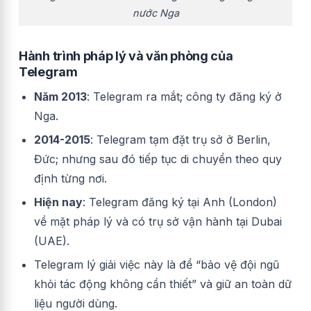
nước Nga
Hành trình pháp lý và văn phòng của
Telegram
Năm 2013
: Telegram ra mắt; công ty đăng ký ở
Nga.
2014-2015
: Telegram tạm đặt trụ sở ở Berlin,
Đức; nhưng sau đó tiếp tục di chuyển theo quy
định từng nơi.
Hiện nay
: Telegram đăng ký tại Anh (London)
về mặt pháp lý và có trụ sở vận hành tại Dubai
(UAE).
Telegram lý giải việc này là để “bảo vệ đội ngũ
khỏi tác động không cần thiết” và giữ an toàn dữ
liệu người dùng.