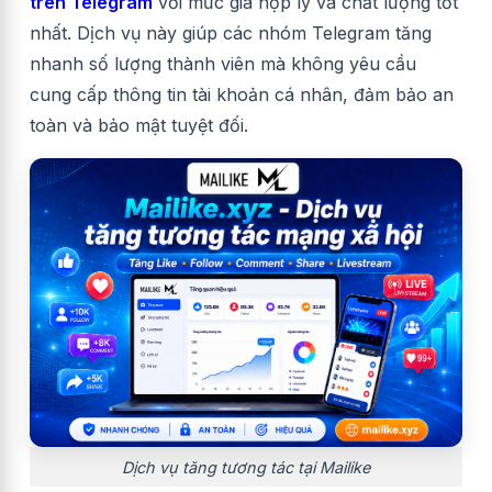
trên Telegram
với mức giá hợp lý và chất lượng tốt
nhất. Dịch vụ này giúp các nhóm Telegram tăng
nhanh số lượng thành viên mà không yêu cầu
cung cấp thông tin tài khoản cá nhân, đảm bảo an
toàn và bảo mật tuyệt đối.
Dịch vụ tăng tương tác tại Mailike