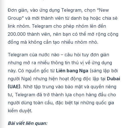
Đơn giản, vào ứng dụng Telegram, chọn “New
Group” và mời thành viên từ danh bạ hoặc chia sẻ
link nhóm. Telegram cho phép nhóm lên đến
200.000 thành viên, nên bạn có thể mở rộng cộng
đồng mà không cần tạo nhiều nhóm nhỏ.
Telegram của nước nào – câu hỏi tuy đơn giản
nhưng mở ra nhiều thông tin thú vị về ứng dụng
này. Có nguồn gốc từ
Liên bang Nga
(sáng lập bởi
người Nga) nhưng hiện hoạt động độc lập tại
Dubai
(UAE)
. Nhờ tập trung vào bảo mật và quyền riêng
tư, Telegram đã trở thành lựa chọn hàng đầu cho
người dùng toàn cầu, đặc biệt tại những quốc gia
kiểm duyệt.
Bài viết liên quan: