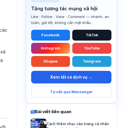
Tăng tương tác mạng xã hội
Like · Follow · View · Comment — nhanh, an
toàn, giá tốt, không cần mật khẩu.
 các
Facebook
TikTok
Instagram
YouTube
 xã
và
Shopee
Telegram
Xem tất cả dịch vụ →
Tư vấn qua Messenger
Bài viết liên quan
Cách thêm nhạc vào trang cá nhân
với