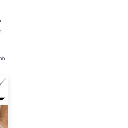
.
m,
inh