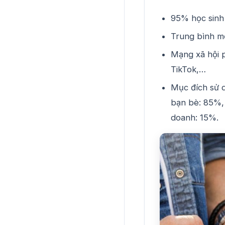
95% học sinh 
Trung bình mỗ
Mạng xã hội p
TikTok,…
Mục đích sử d
bạn bè: 85%, 
doanh: 15%.