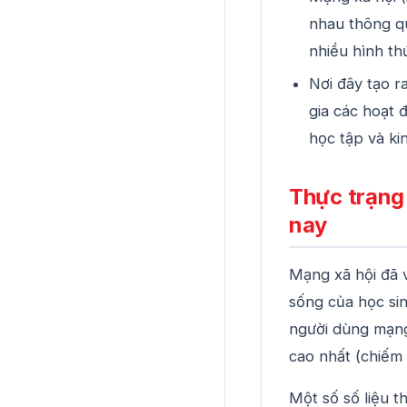
nhau thông qu
nhiều hình th
Nơi đây tạo r
gia các hoạt đ
học tập và ki
Thực trạng
nay
Mạng xã hội đã 
sống của học sin
người dùng mạng 
cao nhất (chiếm 
Một số số liệu t