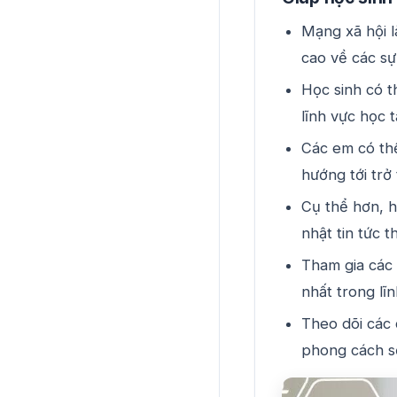
Mạng xã hội l
cao về các sự
Học sinh có t
lĩnh vực học t
Các em có thể
hướng tới trở
Cụ thể hơn, h
nhật tin tức t
Tham gia các 
nhất trong lĩ
Theo dõi các 
phong cách số