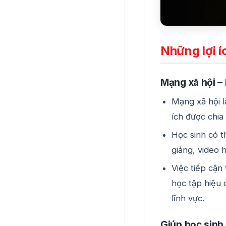
Những lợi í
Mạng xã hội –
Mạng xã hội l
ích được chia
Học sinh có t
giảng, video 
Việc tiếp cận
học tập hiệu 
lĩnh vực.
Giúp học sinh