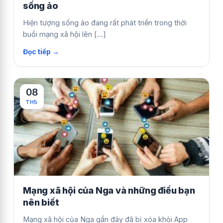
sống ảo
Hiện tượng sống ảo đang rất phát triển trong thời
buổi mạng xã hội lên [...]
08
TH5
Mạng xã hội của Nga và những điều bạn
nên biết
Mạng xã hội của Nga gần đây đã bị xóa khỏi App