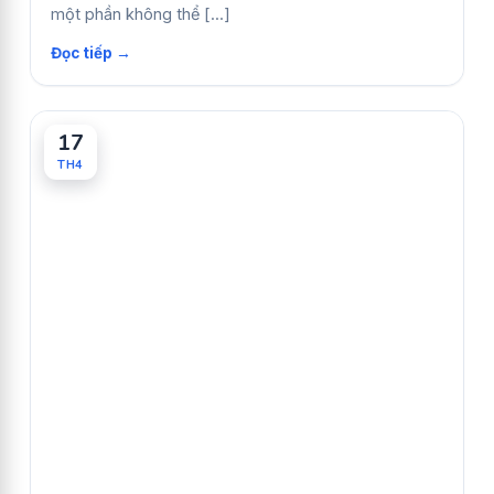
một phần không thể [...]
17
TH4