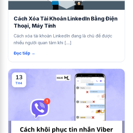
Cách Xóa Tài Khoản LinkedIn Bằng Điện
Thoại, Máy Tính
Cách xóa tài khoản LinkedIn đang là chủ đề được
nhiều người quan tâm khi [...]
13
TH4