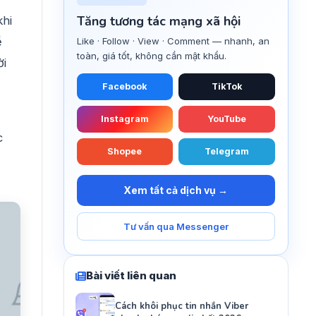
Tăng tương tác mạng xã hội
khi
ề
Like · Follow · View · Comment — nhanh, an
toàn, giá tốt, không cần mật khẩu.
ời
Facebook
TikTok
Instagram
YouTube
c
Shopee
Telegram
Xem tất cả dịch vụ →
Tư vấn qua Messenger
Bài viết liên quan
Cách khôi phục tin nhắn Viber