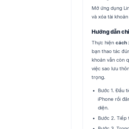
Mở ứng dụng Lin
và xóa tài khoả
Hướng dẫn chi 
Thực hiện
cách 
bạn thao tác đú
khoản vẫn còn qu
việc sao lưu thô
trọng.
Bước 1. Đầu t
iPhone rồi đă
diện.
Bước 2. Tiếp 
Bước 3. Trong