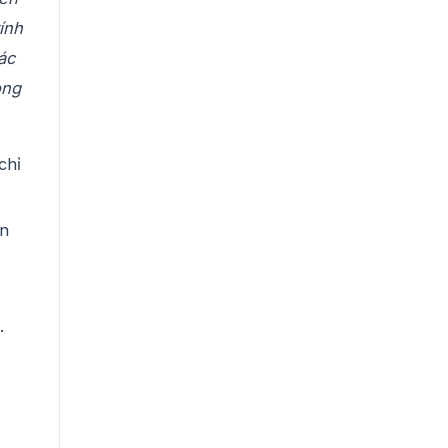
ính
ác
ọng
chỉ
ản
.