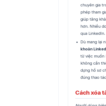
chuyên gia tr
phép tham gia
giúp tăng khả
hơn. Nhiều do
qua LinkedIn.
Dù mang lại n
khoản Linked
từ việc muốn
không cần thi
dựng hồ sơ ch
đúng thao tác 
Cách xóa tà
Người dùng hiện