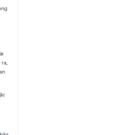
óng
ài
 ra,
uan
oặc
chân