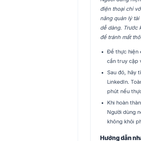
điện thoại chỉ v
năng quản lý tài
dễ dàng. Trước k
để tránh mất thôn
Để thực hiện
cần truy cập 
Sau đó, hãy t
LinkedIn. Toà
phút nếu thự
Khi hoàn thàn
Người dùng nê
không khôi p
Hướng dẫn nh