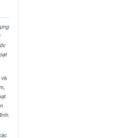
dựng
ước
oạt
 và
m,
oạt
ận
lĩnh
các