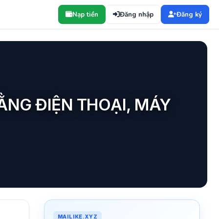
Nạp tiền
Đăng nhập
Đăng ký
ẰNG ĐIỆN THOẠI, MÁY
MAILIKE.XYZ