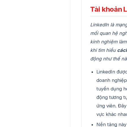
Tài khoản L
LinkedIn là mạn
mối quan hệ ngh
kinh nghiệm làm 
khi tìm hiểu
cách
động như thế nà
LinkedIn đượ
doanh nghiệp.
tuyển dụng h
động tương t
ứng viên. Đây
vực khác nha
Nền tảng này 