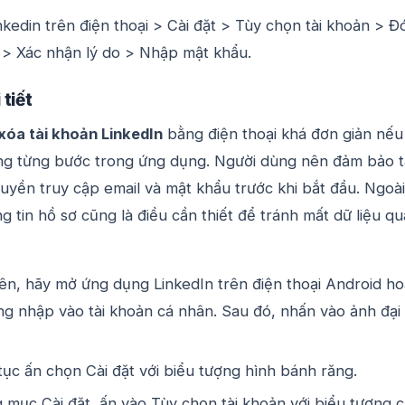
kedin trên điện thoại > Cài đặt > Tùy chọn tài khoản > Đ
n > Xác nhận lý do > Nhập mật khẩu.
tiết
xóa tài khoản LinkedIn
bằng điện thoại khá đơn giản nếu
ng từng bước trong ứng dụng. Người dùng nên đảm bảo t
yền truy cập email và mật khẩu trước khi bắt đầu. Ngoài
ng tin hồ sơ cũng là điều cần thiết để tránh mất dữ liệu q
iên, hãy mở ứng dụng LinkedIn trên điện thoại Android h
ng nhập vào tài khoản cá nhân. Sau đó, nhấn vào ảnh đại
tục ấn chọn Cài đặt với biểu tượng hình bánh răng.
 mục Cài đặt, ấn vào Tùy chọn tài khoản với biểu tượng 