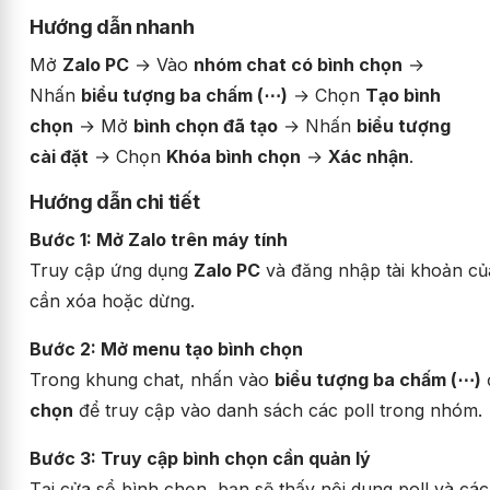
Hướng dẫn nhanh
Mở
Zalo PC
→ Vào
nhóm chat có bình chọn
→
Nhấn
biểu tượng ba chấm (⋯)
→ Chọn
Tạo bình
chọn
→ Mở
bình chọn đã tạo
→ Nhấn
biểu tượng
cài đặt
→ Chọn
Khóa bình chọn
→
Xác nhận
.
Hướng dẫn chi tiết
Bước 1: Mở Zalo trên máy tính
Truy cập ứng dụng
Zalo PC
và đăng nhập tài khoản c
cần xóa hoặc dừng.
Bước 2: Mở menu tạo bình chọn
Trong khung chat, nhấn vào
biểu tượng ba chấm (⋯)
chọn
để truy cập vào danh sách các poll trong nhóm.
Bước 3: Truy cập bình chọn cần quản lý
Tại cửa sổ bình chọn, bạn sẽ thấy nội dung poll và cá