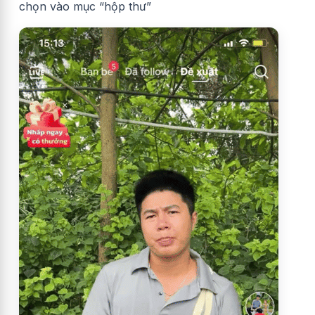
chọn vào mục “hộp thư”