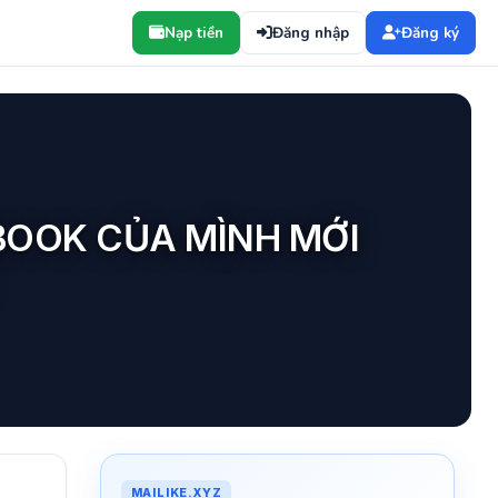
Nạp tiền
Đăng nhập
Đăng ký
BOOK CỦA MÌNH MỚI
MAILIKE.XYZ