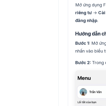
Mở ứng dụng 
riêng tư
→
Cài
đăng nhập
.
Hướng dẫn chi
Bước 1:
Mở ứng 
nhấn vào biểu 
Bước 2:
Trong d