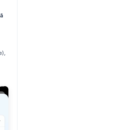
đã
e),