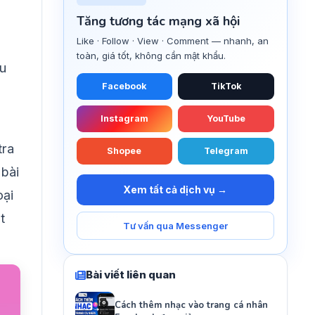
Tăng tương tác mạng xã hội
Like · Follow · View · Comment — nhanh, an
toàn, giá tốt, không cần mật khẩu.
u
Facebook
TikTok
Instagram
YouTube
tra
Shopee
Telegram
 bài
Xem tất cả dịch vụ →
oại
t
Tư vấn qua Messenger
Bài viết liên quan
Cách thêm nhạc vào trang cá nhân